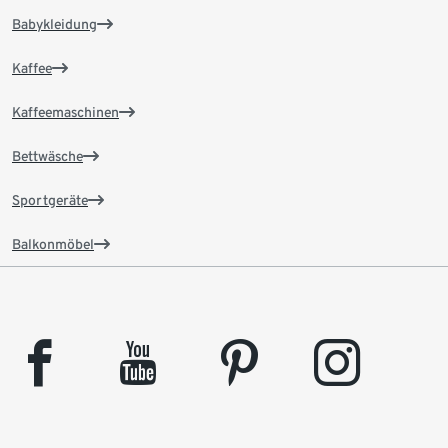
Babykleidung
Kaffee
Kaffeemaschinen
Bettwäsche
Sportgeräte
Balkonmöbel
facebook
youtube
pinterest
instagram