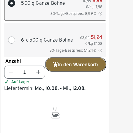
8,99
10,99
500 g Ganze Bohne
€/kg
17,98
30-Tage-Bestpreis:
8,99
€
51,24
62,64
6 x 500 g Ganze Bohne
€/kg
17,08
30-Tage-Bestpreis:
51,24
€
Anzahl
In den Warenkorb
Auf Lager
Liefertermin:
Mo., 10.08. - Mi., 12.08.