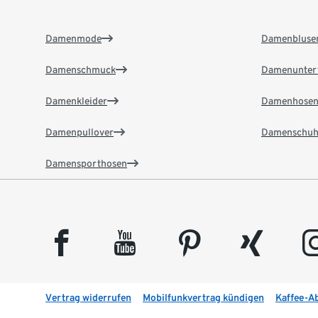
Damenmode
Damenbluse
Damenschmuck
Damenunter
Damenkleider
Damenhose
Damenpullover
Damenschuh
Damensporthosen
facebook
youtube
pinterest
xing
insta
Vertrag widerrufen
Mobilfunkvertrag kündigen
Kaffee-A