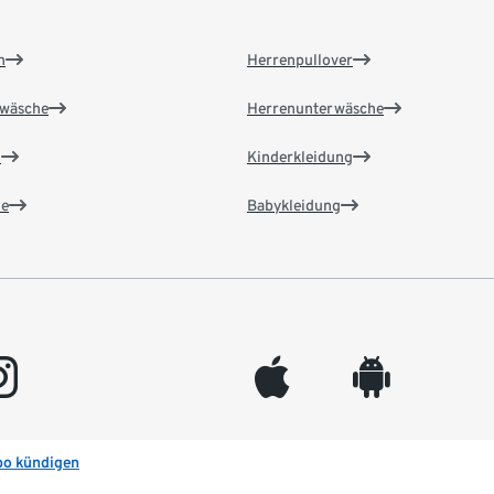
n
Herrenpullover
wäsche
Herrenunterwäsche
n
Kinderkleidung
e
Babykleidung
gram
appleinc
android
bo kündigen