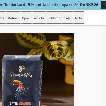
er TchiboCard 15% auf fast alles sparen!*
DANKE26
C
der
Wohnen
Sport
Wäsche
Schlafen
Sale
Mehr