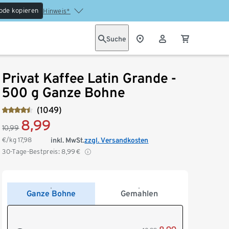
ode kopieren
Hinweis*
Suche
Privat Kaffee Latin Grande -
500 g Ganze Bohne
(1049)
8,99
10,99
€/kg
17,98
inkl. MwSt.
zzgl. Versandkosten
30-Tage-Bestpreis:
8,99
€
Ganze Bohne
Gemahlen