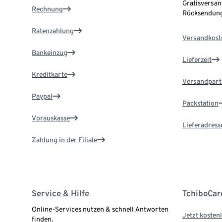
Gratisversan
Rechnung
Rücksendung
Ratenzahlung
Versandkost
Bankeinzug
Lieferzeit
Kreditkarte
Versandpart
Paypal
Packstation
Vorauskasse
Lieferadress
Zahlung in der Filiale
Service & Hilfe
TchiboCar
Online-Services nutzen & schnell Antworten
Jetzt kostenl
finden.