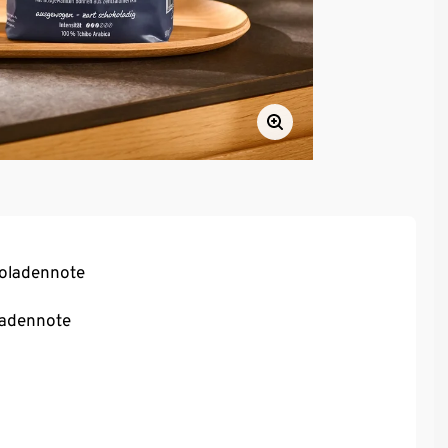
oladennote
ladennote