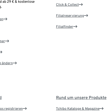
d ab 29 € & kostenlose
Click & Collect
.
Filialreservierung
en
Filialfinder
ner
e ändern
d
Rund um unsere Produkte
os registrieren
Tchibo Kataloge & Magazine