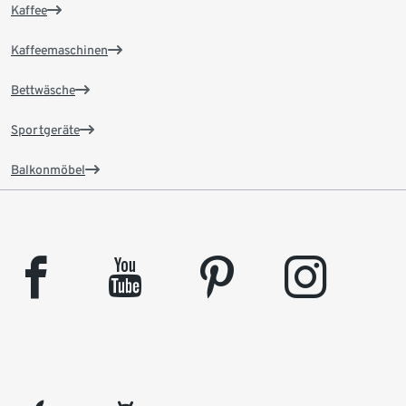
Kaffee
Kaffeemaschinen
Bettwäsche
Sportgeräte
Balkonmöbel
facebook
youtube
pinterest
instagram