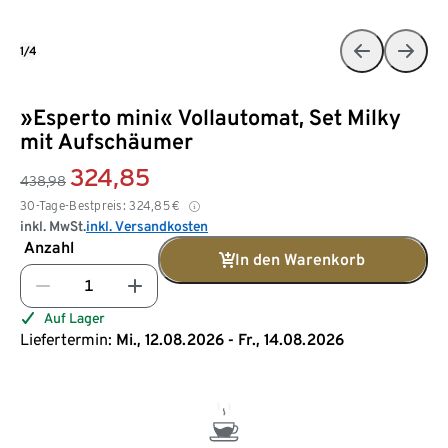
1/4
»Esperto mini« Vollautomat, Set Milky
mit Aufschäumer
324,85
438,98
30-Tage-Bestpreis:
324,85
€
inkl. MwSt.
inkl. Versandkosten
Anzahl
In den Warenkorb
Auf Lager
Liefertermin:
Mi., 12.08.2026 - Fr., 14.08.2026