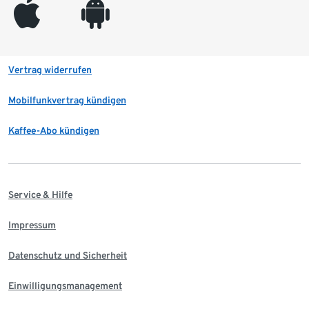
appleinc
android
Vertrag widerrufen
Mobilfunkvertrag kündigen
Kaffee-Abo kündigen
Service & Hilfe
Impressum
Datenschutz und Sicherheit
Einwilligungsmanagement