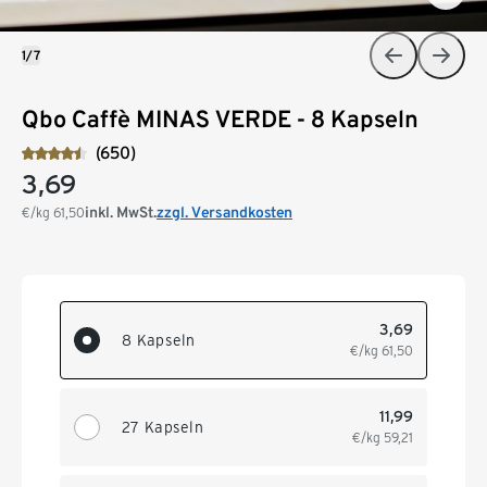
1/7
Qbo Caffè MINAS VERDE - 8 Kapseln
(650)
3,69
inkl. MwSt.
zzgl. Versandkosten
€/kg
61,50
3,69
8 Kapseln
€/kg
61,50
11,99
27 Kapseln
€/kg
59,21