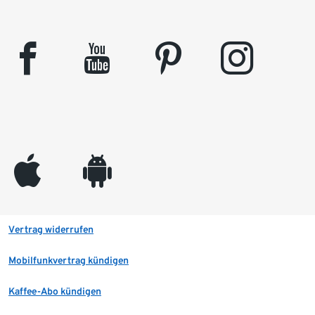
facebook
youtube
pinterest
instagram
appleinc
android
Vertrag widerrufen
Mobilfunkvertrag kündigen
Kaffee-Abo kündigen