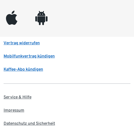
appleinc
android
Vertrag widerrufen
Mobilfunkvertrag kündigen
Kaffee-Abo kündigen
Service & Hilfe
Impressum
Datenschutz und Sicherheit