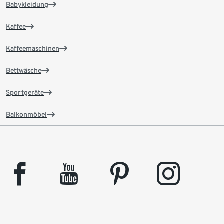
Babykleidung
Kaffee
Kaffeemaschinen
Bettwäsche
Sportgeräte
Balkonmöbel
facebook
youtube
pinterest
instagram