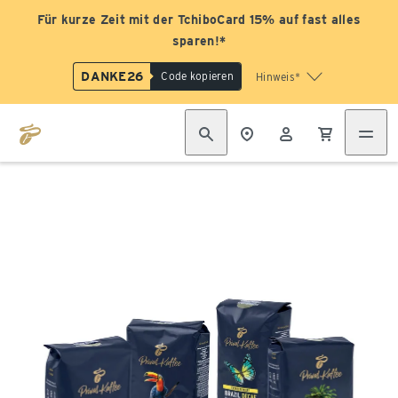
Für kurze Zeit mit der TchiboCard 15% auf fast alles
sparen!*
DANKE26
Code kopieren
Hinweis*