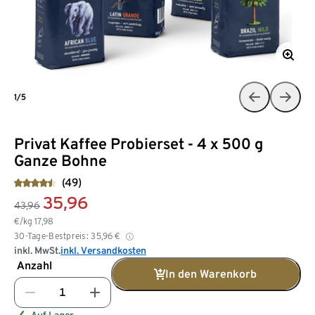
1/5
Privat Kaffee Probierset - 4 x 500 g
Ganze Bohne
(49)
35,96
43,96
€/kg
17,98
30-Tage-Bestpreis:
35,96
€
inkl. MwSt.
inkl. Versandkosten
Anzahl
In den Warenkorb
Auf Lager