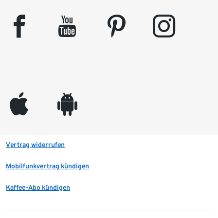
facebook
youtube
pinterest
instagram
appleinc
android
Vertrag widerrufen
Mobilfunkvertrag kündigen
Kaffee-Abo kündigen