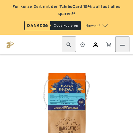
Für kurze Zeit mit der TchiboCard 15% auf fast alles
sparen!*
DANKE26
Code kopieren
Hinweis*