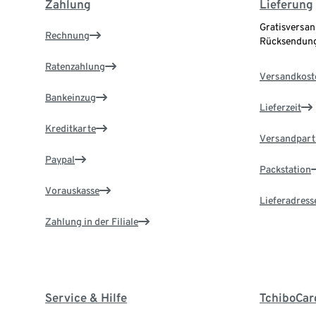
Zahlung
Lieferung
Gratisversan
Rechnung
Rücksendung
Ratenzahlung
Versandkost
Bankeinzug
Lieferzeit
Kreditkarte
Versandpart
Paypal
Packstation
Vorauskasse
Lieferadress
Zahlung in der Filiale
Service & Hilfe
TchiboCar