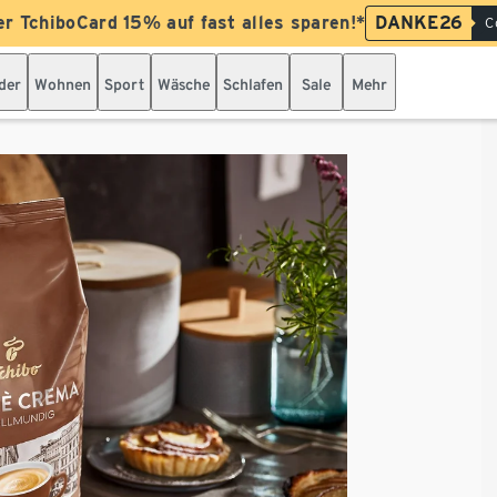
er TchiboCard 15% auf fast alles sparen!*
DANKE26
C
der
Wohnen
Sport
Wäsche
Schlafen
Sale
Mehr