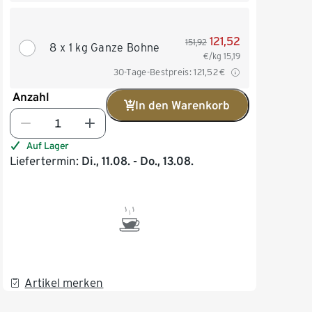
121,52
151,92
8 x 1 kg Ganze Bohne
€/kg
15,19
30-Tage-Bestpreis:
121,52
€
Anzahl
In den Warenkorb
Auf Lager
Liefertermin:
Di., 11.08. - Do., 13.08.
Artikel merken