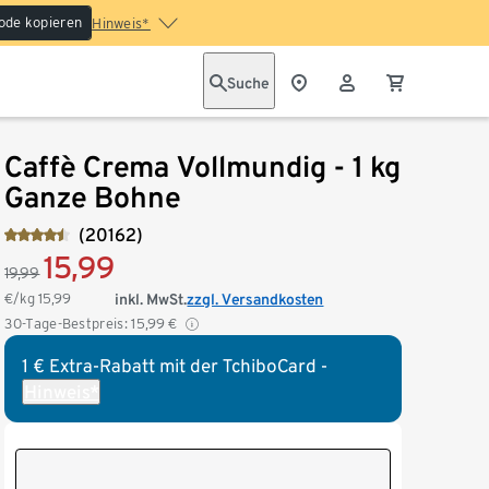
ode kopieren
Hinweis*
Suche
Caffè Crema Vollmundig - 1 kg
Ganze Bohne
(20162)
15,99
19,99
€/kg
15,99
inkl. MwSt.
zzgl. Versandkosten
30-Tage-Bestpreis:
15,99
€
1 € Extra-Rabatt mit der TchiboCard -
Hinweis*