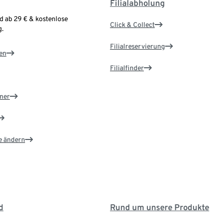
Filialabholung
d ab 29 € & kostenlose
Click & Collect
.
Filialreservierung
en
Filialfinder
ner
e ändern
d
Rund um unsere Produkte