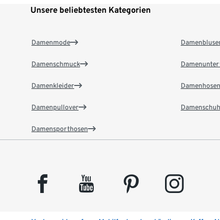
Unsere beliebtesten Kategorien
Damenmode
Damenbluse
Damenschmuck
Damenunter
Damenkleider
Damenhose
Damenpullover
Damenschuh
Damensporthosen
facebook
youtube
pinterest
instagram