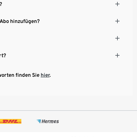
?
 Abo hinzufügen?
rt?
worten finden Sie
hier
.