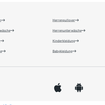
n
Herrenpullover
wäsche
Herrenunterwäsche
n
Kinderkleidung
e
Babykleidung
appleinc
android