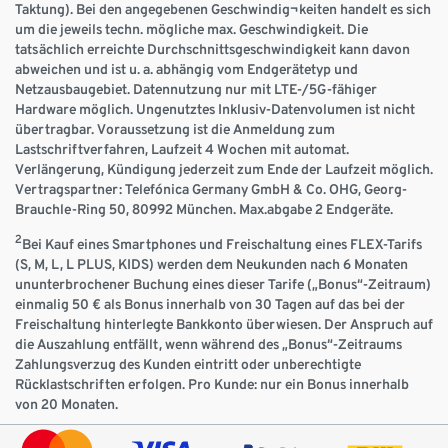
Taktung). Bei den angegebenen Geschwindig¬keiten handelt es sich
um die jeweils techn. mögliche max. Geschwindigkeit. Die
tatsächlich erreichte Durchschnittsgeschwindigkeit kann davon
abweichen und ist u. a. abhängig vom Endgerätetyp und
Netzausbaugebiet. Datennutzung nur mit LTE-/5G-fähiger
Hardware möglich. Ungenutztes Inklusiv-Datenvolumen ist nicht
übertragbar. Voraussetzung ist die Anmeldung zum
Lastschriftverfahren, Laufzeit 4 Wochen mit automat.
Verlängerung, Kündigung jederzeit zum Ende der Laufzeit möglich.
Vertragspartner: Telefónica Germany GmbH & Co. OHG, Georg-
Brauchle-Ring 50, 80992 München. Max.abgabe 2 Endgeräte.
2
Bei Kauf eines Smartphones und Freischaltung eines FLEX-Tarifs
(S, M, L, L PLUS, KIDS) werden dem Neukunden nach 6 Monaten
ununterbrochener Buchung eines dieser Tarife („Bonus“-Zeitraum)
einmalig 50 € als Bonus innerhalb von 30 Tagen auf das bei der
Freischaltung hinterlegte Bankkonto überwiesen. Der Anspruch auf
die Auszahlung entfällt, wenn während des „Bonus“-Zeitraums
Zahlungsverzug des Kunden eintritt oder unberechtigte
Rücklastschriften erfolgen. Pro Kunde: nur ein Bonus innerhalb
von 20 Monaten.