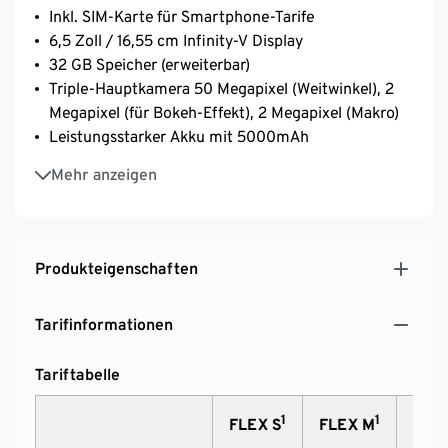
Inkl. SIM-Karte für Smartphone-Tarife
6,5 Zoll / 16,55 cm Infinity-V Display
32 GB Speicher (erweiterbar)
Triple-Hauptkamera 50 Megapixel (Weitwinkel), 2
Megapixel (für Bokeh-Effekt), 2 Megapixel (Makro)
Leistungsstarker Akku mit 5000mAh
Gesichtserkennung
Mehr anzeigen
Produkteigenschaften
Tarifinformationen
Tariftabelle
1
1
FLEX S
FLEX M
FLEX