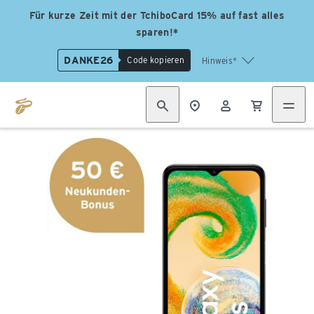
Für kurze Zeit mit der TchiboCard 15% auf fast alles
sparen!*
DANKE26
Code kopieren
Hinweis*