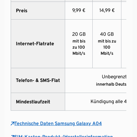
9,99 €
14,99 €
19,9
Preis
20 GB
40 GB
80 
mit bis
mit bis zu
mit 
Internet-Flatrate
zu 100
100
zu 
Mbit/s
Mbit/s
Mbi
Unbegrenzt Min
Telefon- & SMS-Flat
innerhalb Deutschlan
Kündigung alle 4 Wo
Mindestlaufzeit
Technische Daten Samsung Galaxy A04
SIM-Karten-Produkt-/Herstellerinformation