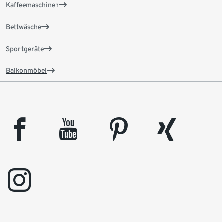
Kaffeemaschinen
Bettwäsche
Sportgeräte
Balkonmöbel
facebook
youtube
pinterest
xing
instagram