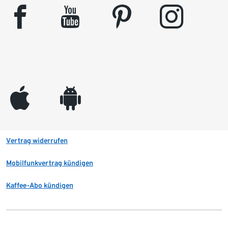
facebook
youtube
pinterest
instagram
appleinc
android
Vertrag widerrufen
Mobilfunkvertrag kündigen
Kaffee-Abo kündigen