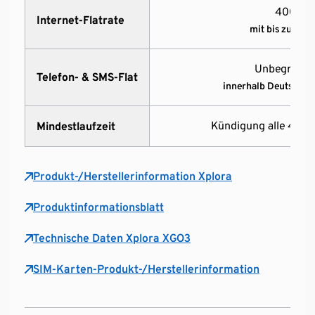
400 MB
Internet-Flatrate
mit bis zu 256 
Unbegrenzt 
Telefon- & SMS-Flat
innerhalb Deutschla
Kündigung alle 4 Wo
Mindestlaufzeit
Produkt-/Herstellerinformation Xplora
Produktinformationsblatt
Technische Daten Xplora XGO3
SIM-Karten-Produkt-/Herstellerinformation