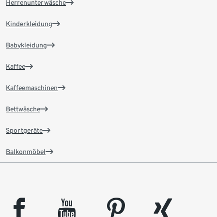
Herrenunterwäsche
Kinderkleidung
Babykleidung
Kaffee
Kaffeemaschinen
Bettwäsche
Sportgeräte
Balkonmöbel
facebook
youtube
pinterest
xing