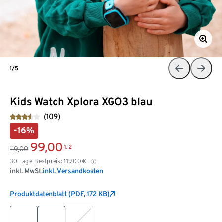
1/5
Kids Watch Xplora XGO3 blau
(109)
-16%
99,00
1, 2
119,00
30-Tage-Bestpreis:
119,00
€
inkl. MwSt.
inkl. Versandkosten
Produktdatenblatt (PDF, 172 KB)