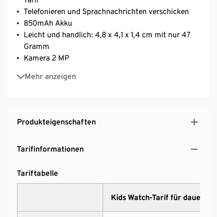
Telefonieren und Sprachnachrichten verschicken
850mAh Akku
Leicht und handlich: 4,8 x 4,1 x 1,4 cm mit nur 47
Gramm
Kamera 2 MP
Touchscreen
Mehr anzeigen
Wasserbeständig nach IP68
Datenschutzanforderungen erfüllt
GPS-Standort mit Kartendarstellung in der App
Hilferuf-Taste
Produkteigenschaften
Tarifinformationen
Tariftabelle
Kids Watch-Tarif für dauerhaf