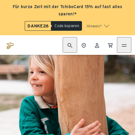
Für kurze Zeit mit der TchiboCard 15% auf fast alles
sparen!*
DANKE26
Code kopieren
Hinweis*