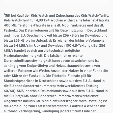
1
Gilt bei Kauf der Kids Watch und Zubuchung des Kids Watch-Tarifs.
Kids Watch-Tarif für 4,99 €/4 Wochen enthält eine Internet-Flatrate
400 MB, Telefonie-Flatrate in alle dt. Mobilfunknetze und das dt.
Festnetz. Das Datenvolumen gilt für Datennutzung in Deutschland
und in der EU; Geschwindigkeit bis zu 256 kBit/s im Download und
bis zu 256 kBit/s im Upload, ab Erreichen des Inklusiv-Volumens
bis zu 64 kBit/s im Up- und Download (100-kB-Taktung). Bei 256
kBit/s handelt es sich um die technisch mögliche
Maximalgeschwindigkeit. Die tatsächlich erreichte
Durchschnittsgeschwindigkeit kann davon abweichen und ist
abhängig vom Endgerätetyp und Netzausbaugebiet sowie von
weiteren Faktoren wie Wetter, Anzahl der Nutzer in einer Funkzelle
oder Stärke der Funkzelle. Die Telefonie-Flatrate gilt für
Standardgespräche in Deutschland sowie aus dem EU-Ausland in
die EU ohne Sonderrufnummern/Mehrwertdienste (Taktung
60/60). SMS innerhalb Deutschlands sowie aus dem EU-Ausland in
die EU 9 ct/SMS ohne Sonderrufnummern/Mehrwertdienste.
Ungenutzte Inklusiv-MB sind nicht übertragbar. Voraussetzung ist
die Anmeldung zum Lastschriftverfahren, Laufzeit 4 Wochen mit
automat. Verlängerung, Kündigung jederzeit zum Ende der