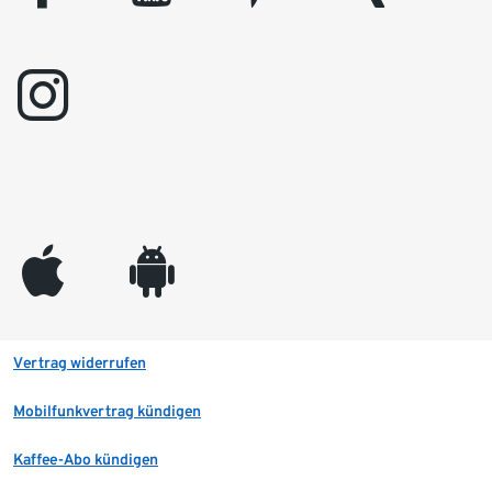
instagram
appleinc
android
Vertrag widerrufen
Mobilfunkvertrag kündigen
Kaffee-Abo kündigen