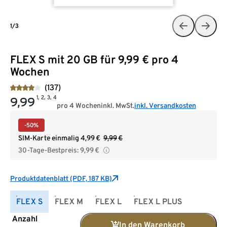
1/3
FLEX S mit 20 GB für 9,99 € pro 4
Wochen
(137)
1, 2, 3, 4
9,99
pro 4 Wochen
inkl. MwSt.
inkl. Versandkosten
-50%
SIM-Karte einmalig
4,99
€
9,99
€
30-Tage-Bestpreis:
9,99
€
Produktdatenblatt (PDF, 187 KB)
FLEX S
FLEX M
FLEX L
FLEX L PLUS
Anzahl
In den Warenkorb