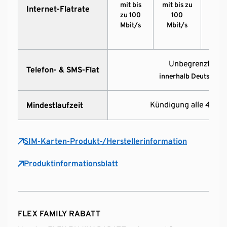
mit bis
mit bis zu
mit 
Internet-Flatrate
zu 100
100
zu 
Mbit/s
Mbit/s
Mbi
Unbegrenzt Min
Telefon- & SMS-Flat
innerhalb Deutschlan
Kündigung alle 4 Wo
Mindestlaufzeit
SIM-Karten-Produkt-/Herstellerinformation
Produktinformationsblatt
FLEX FAMILY RABATT