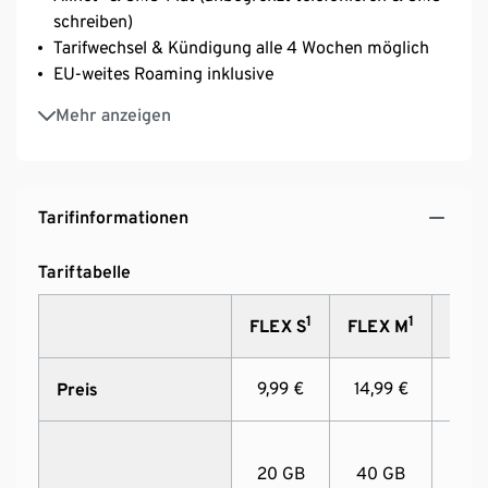
schreiben)
Tarifwechsel & Kündigung alle 4 Wochen möglich
EU-weites Roaming inklusive
Ohne Anschlussgebühr
Mehr anzeigen
Smartphone-Tarif inkl. SIM-Karte von Tchibo
MOBIL
Tarifinformationen
Tariftabelle
1
1
FLEX S
FLEX M
FLEX
9,99 €
14,99 €
19,9
Preis
20 GB
40 GB
80 