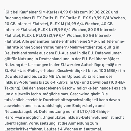
1
Gilt bei Kauf einer SIM-Karte (4,99 €) bis zum 09.08.2026 und
Buchung eines FLEX-Tarifs. FLEX-Tarife: FLEX S (9,99 €/4 Wochen,
20 GB Internet-Flatrate), FLEX M (14,99 €/4 Wochen, 40 GB
Internet-Flatrate), FLEX L (19,99 €/4 Wochen, 80 GB Internet-
Flatrate), FLEX L PLUS (21,99 €/4 Wochen, 80 GB Internet-
Flatrate). Alle genannten Tarife enthalten eine SMS- und Telefonie-
Flatrate (ohne Sonderrufnummern/Mehrwertdienste), gültig in
Deutschland sowie aus dem EU-Ausland in die EU. Datenvolumen
gilt für Nutzung in Deutschland und in der EU. Bei übermäßiger
Nutzung der Leistungen in der EU werden Aufschläge gemäß der
EU-Fair-Use-Policy erhoben. Geschwindigkeit bis zu 100 MBit/s im
Download und bis zu 25 MBit/s im Upload, ab Erreichen des
Inklusiv-Volumens bis zu 64 kBit/s im Up- und Download (100-kB-
Taktung). Bei den angegebenen Geschwindig¬keiten handelt es sich
um die jeweils techn. mögliche max. Geschwindigkeit. Die
tatsächlich erreichte Durchschnittsgeschwindigkeit kann davon
abweichen und ist u. a. abhängig vom Endgerätetyp und
Netzausbaugebiet. Datennutzung nur mit LTE-/5G-fähiger
Hard¬ware möglich. Ungenutztes Inklusiv-Datenvolumen ist nicht
übertragbar. Voraussetzung ist die Anmeldung zum
Lastschriftverfahren, Laufzeit 4 Wochen mit automat.