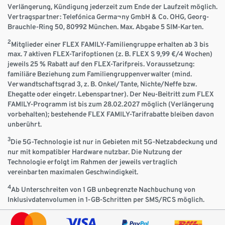
Verlängerung, Kündigung jederzeit zum Ende der Laufzeit möglich.
Vertragspartner: Telefónica Germa¬ny GmbH & Co. OHG, Georg-
Brauchle-Ring 50, 80992 München. Max. Abgabe 5 SIM-Karten.
2
Mitglieder einer FLEX FAMILY-Familiengruppe erhalten ab 3 bis
max. 7 aktiven FLEX-Tarifoptionen (z. B. FLEX S 9,99 €/4 Wochen)
jeweils 25 % Rabatt auf den FLEX-Tarifpreis. Voraussetzung:
familiäre Beziehung zum Familiengruppenverwalter (mind.
Verwandtschaftsgrad 3, z. B. Onkel/Tante, Nichte/Neffe bzw.
Ehegatte oder eingetr. Lebenspartner). Der Neu-Beitritt zum FLEX
FAMILY-Programm ist bis zum 28.02.2027 möglich (Verlängerung
vorbehalten); bestehende FLEX FAMILY-Tarifrabatte bleiben davon
unberührt.
3
Die 5G-Technologie ist nur in Gebieten mit 5G-Netzabdeckung und
nur mit kompatibler Hardware nutzbar. Die Nutzung der
Technologie erfolgt im Rahmen der jeweils vertraglich
vereinbarten maximalen Geschwindigkeit.
4
Ab Unterschreiten von 1 GB unbegrenzte Nachbuchung von
Inklusivdatenvolumen in 1-GB-Schritten per SMS/RCS möglich.