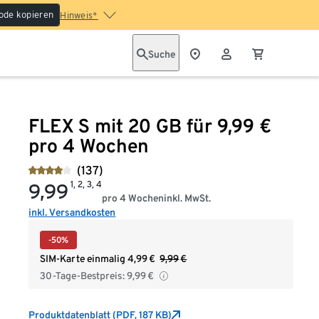
ode kopieren
Hinweis*
Suche
FLEX S mit 20 GB für 9,99 €
pro 4 Wochen
(137)
1, 2, 3, 4
9,99
pro 4 Wochen
inkl. MwSt.
inkl. Versandkosten
-50%
SIM-Karte einmalig
4,99
€
9,99
€
30-Tage-Bestpreis:
9,99
€
Produktdatenblatt (PDF, 187 KB)