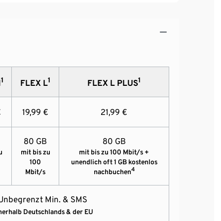
1
1
1
M
FLEX L
FLEX L PLUS
€
19,99 €
21,99 €
80 GB
80 GB
u
mit bis zu
mit bis zu 100 Mbit/s +
100
unendlich oft 1 GB kostenlos
4
Mbit/s
nachbuchen
Unbegrenzt Min. & SMS
nerhalb Deutschlands & der EU