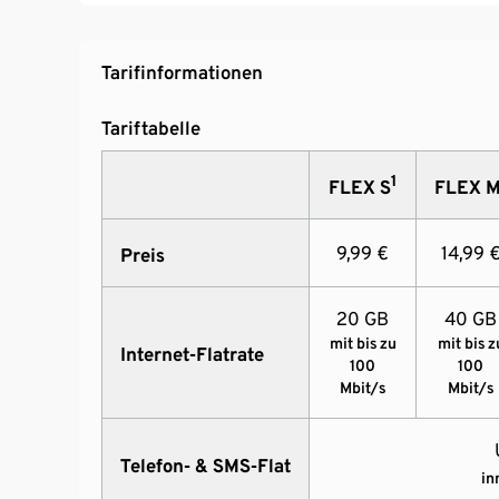
Tarifinformationen
Tariftabelle
1
FLEX S
FLEX 
9,99 €
14,99 
Preis
20 GB
40 GB
mit bis zu
mit bis z
Internet-Flatrate
100
100
Mbit/s
Mbit/s
Telefon- & SMS-Flat
in