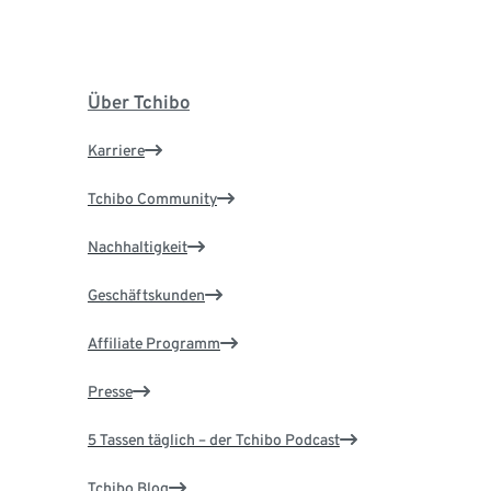
Über Tchibo
Karriere
Tchibo Community
Nachhaltigkeit
Geschäftskunden
Affiliate Programm
Presse
5 Tassen täglich – der Tchibo Podcast
Tchibo Blog