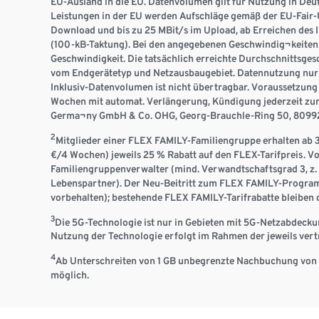
EU-Ausland in die EU. Datenvolumen gilt für Nutzung in Deu
Leistungen in der EU werden Aufschläge gemäß der EU-Fair-U
Download und bis zu 25 MBit/s im Upload, ab Erreichen des 
(100-kB-Taktung). Bei den angegebenen Geschwindig¬keiten h
Geschwindigkeit. Die tatsächlich erreichte Durchschnittsges
vom Endgerätetyp und Netzausbaugebiet. Datennutzung nur
Inklusiv-Datenvolumen ist nicht übertragbar. Voraussetzung 
Wochen mit automat. Verlängerung, Kündigung jederzeit zum
Germa¬ny GmbH & Co. OHG, Georg-Brauchle-Ring 50, 80992
2
Mitglieder einer FLEX FAMILY-Familiengruppe erhalten ab 3 
€/4 Wochen) jeweils 25 % Rabatt auf den FLEX-Tarifpreis. V
Familiengruppenverwalter (mind. Verwandtschaftsgrad 3, z. 
Lebenspartner). Der Neu-Beitritt zum FLEX FAMILY-Program
vorbehalten); bestehende FLEX FAMILY-Tarifrabatte bleiben
3
Die 5G-Technologie ist nur in Gebieten mit 5G-Netzabdecku
Nutzung der Technologie erfolgt im Rahmen der jeweils vert
4
Ab Unterschreiten von 1 GB unbegrenzte Nachbuchung von 
möglich.