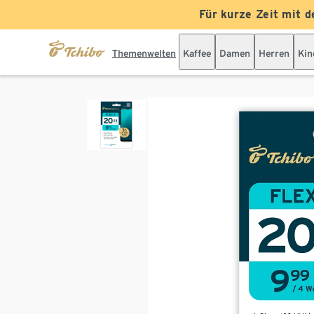
Für kurze Zeit mit d
Themenwelten
Kaffee
Damen
Herren
Kin