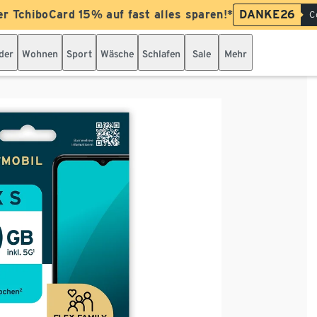
er TchiboCard 15% auf fast alles sparen!*
DANKE26
C
der
Wohnen
Sport
Wäsche
Schlafen
Sale
Mehr