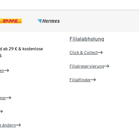
Filialabholung
d ab 29 € & kostenlose
Click & Collect
.
Filialreservierung
en
Filialfinder
ner
e ändern