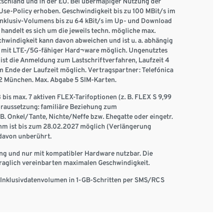
tschland und in der EU. Bei übermäßiger Nutzung der
se-Policy erhoben. Geschwindigkeit bis zu 100 MBit/s im
Inklusiv-Volumens bis zu 64 kBit/s im Up- und Download
andelt es sich um die jeweils techn. mögliche max.
chwindigkeit kann davon abweichen und ist u. a. abhängig
 mit LTE-/5G-fähiger Hard¬ware möglich. Ungenutztes
ist die Anmeldung zum Lastschriftverfahren, Laufzeit 4
 Ende der Laufzeit möglich. Vertragspartner: Telefónica
 München. Max. Abgabe 5 SIM-Karten.
bis max. 7 aktiven FLEX-Tarifoptionen (z. B. FLEX S 9,99
oraussetzung: familiäre Beziehung zum
B. Onkel/Tante, Nichte/Neffe bzw. Ehegatte oder eingetr.
m ist bis zum 28.02.2027 möglich (Verlängerung
 davon unberührt.
ng und nur mit kompatibler Hardware nutzbar. Die
raglich vereinbarten maximalen Geschwindigkeit.
Inklusivdatenvolumen in 1-GB-Schritten per SMS/RCS