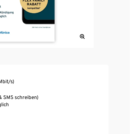
Mbit/s)
 & SMS schreiben)
lich
o MOBIL