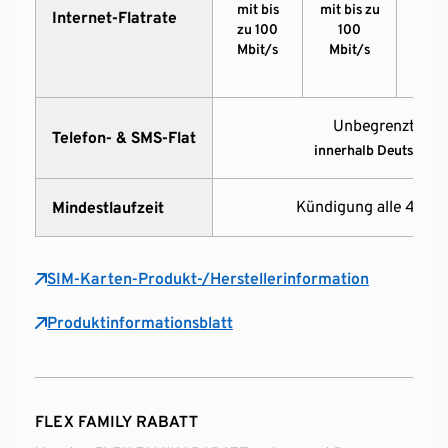
mit bis
mit bis zu
mit 
Internet-Flatrate
zu 100
100
zu 
Mbit/s
Mbit/s
Mbi
Unbegrenzt Min
Telefon- & SMS-Flat
innerhalb Deutschlan
Kündigung alle 4 Wo
Mindestlaufzeit
SIM-Karten-Produkt-/Herstellerinformation
Produktinformationsblatt
FLEX FAMILY RABATT