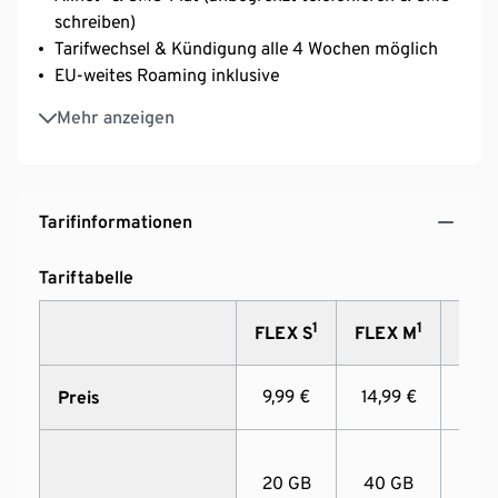
schreiben)
Tarifwechsel & Kündigung alle 4 Wochen möglich
EU-weites Roaming inklusive
Ohne Anschlussgebühr
Mehr anzeigen
Smartphone-Tarif inkl. SIM-Karte von Tchibo
MOBIL
Tarifinformationen
Tariftabelle
1
1
FLEX S
FLEX M
FLEX
9,99 €
14,99 €
19,9
Preis
20 GB
40 GB
80 