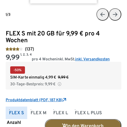
1/3
FLEX S mit 20 GB für 9,99 € pro 4
Wochen
(137)
1, 2, 3, 4
9,99
pro 4 Wochen
inkl. MwSt.
inkl. Versandkosten
-50%
SIM-Karte einmalig
4,99
€
9,99
€
30-Tage-Bestpreis:
9,99
€
Produktdatenblatt (PDF, 187 KB)
FLEX S
FLEX M
FLEX L
FLEX L PLUS
Anzahl
In den Warenkorb