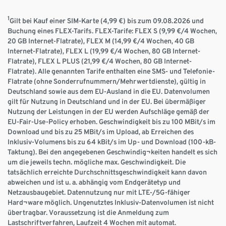
1
Gilt bei Kauf einer SIM-Karte (4,99 €) bis zum 09.08.2026 und
Buchung eines FLEX-Tarifs. FLEX-Tarife: FLEX S (9,99 €/4 Wochen,
20 GB Internet-Flatrate), FLEX M (14,99 €/4 Wochen, 40 GB
Internet-Flatrate), FLEX L (19,99 €/4 Wochen, 80 GB Internet-
Flatrate), FLEX L PLUS (21,99 €/4 Wochen, 80 GB Internet-
Flatrate). Alle genannten Tarife enthalten eine SMS- und Telefonie-
Flatrate (ohne Sonderrufnummern/Mehrwertdienste), gültig in
Deutschland sowie aus dem EU-Ausland in die EU. Datenvolumen
gilt für Nutzung in Deutschland und in der EU. Bei übermäßiger
Nutzung der Leistungen in der EU werden Aufschläge gemäß der
EU-Fair-Use-Policy erhoben. Geschwindigkeit bis zu 100 MBit/s im
Download und bis zu 25 MBit/s im Upload, ab Erreichen des
Inklusiv-Volumens bis zu 64 kBit/s im Up- und Download (100-kB-
Taktung). Bei den angegebenen Geschwindig¬keiten handelt es sich
um die jeweils techn. mögliche max. Geschwindigkeit. Die
tatsächlich erreichte Durchschnittsgeschwindigkeit kann davon
abweichen und ist u. a. abhängig vom Endgerätetyp und
Netzausbaugebiet. Datennutzung nur mit LTE-/5G-fähiger
Hard¬ware möglich. Ungenutztes Inklusiv-Datenvolumen ist nicht
übertragbar. Voraussetzung ist die Anmeldung zum
Lastschriftverfahren, Laufzeit 4 Wochen mit automat.