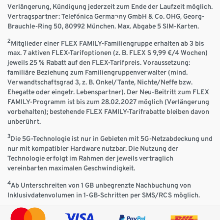
Verlängerung, Kündigung jederzeit zum Ende der Laufzeit möglich.
Vertragspartner: Telefónica Germa¬ny GmbH & Co. OHG, Georg-
Brauchle-Ring 50, 80992 München. Max. Abgabe 5 SIM-Karten.
2
Mitglieder einer FLEX FAMILY-Familiengruppe erhalten ab 3 bis
max. 7 aktiven FLEX-Tarifoptionen (z. B. FLEX S 9,99 €/4 Wochen)
jeweils 25 % Rabatt auf den FLEX-Tarifpreis. Voraussetzung:
familiäre Beziehung zum Familiengruppenverwalter (mind.
Verwandtschaftsgrad 3, z. B. Onkel/Tante, Nichte/Neffe bzw.
Ehegatte oder eingetr. Lebenspartner). Der Neu-Beitritt zum FLEX
FAMILY-Programm ist bis zum 28.02.2027 möglich (Verlängerung
vorbehalten); bestehende FLEX FAMILY-Tarifrabatte bleiben davon
unberührt.
3
Die 5G-Technologie ist nur in Gebieten mit 5G-Netzabdeckung und
nur mit kompatibler Hardware nutzbar. Die Nutzung der
Technologie erfolgt im Rahmen der jeweils vertraglich
vereinbarten maximalen Geschwindigkeit.
4
Ab Unterschreiten von 1 GB unbegrenzte Nachbuchung von
Inklusivdatenvolumen in 1-GB-Schritten per SMS/RCS möglich.