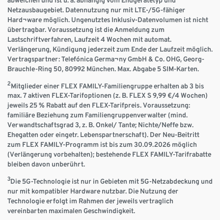
Netzausbaugebiet. Datennutzung nur mit LTE-/5G-fähiger
Hard¬ware möglich. Ungenutztes Inklusiv-Datenvolumen ist nicht
übertragbar. Voraussetzung ist die Anmeldung zum
Lastschriftverfahren, Laufzeit 4 Wochen mit automat.
Verlängerung, Kündigung jederzeit zum Ende der Laufzeit möglich.
Vertragspartner: Telefónica Germa¬ny GmbH & Co. OHG, Georg-
Brauchle-Ring 50, 80992 München. Max. Abgabe 5 SIM-Karten.
2
Mitglieder einer FLEX FAMILY-Familiengruppe erhalten ab 3 bis
max. 7 aktiven FLEX-Tarifoptionen (z. B. FLEX S 9,99 €/4 Wochen)
jeweils 25 % Rabatt auf den FLEX-Tarifpreis. Voraussetzung:
familiäre Beziehung zum Familiengruppenverwalter (mind.
Verwandtschaftsgrad 3, z. B. Onkel/ Tante; Nichte/Neffe bzw.
Ehegatten oder eingetr. Lebenspartnerschaft). Der Neu-Beitritt
zum FLEX FAMILY-Programm ist bis zum 30.09.2026 möglich
(Verlängerung vorbehalten); bestehende FLEX FAMILY-Tarifrabatte
bleiben davon unberührt.
3
Die 5G-Technologie ist nur in Gebieten mit 5G-Netzabdeckung und
nur mit kompatibler Hardware nutzbar. Die Nutzung der
Technologie erfolgt im Rahmen der jeweils vertraglich
vereinbarten maximalen Geschwindigkeit.