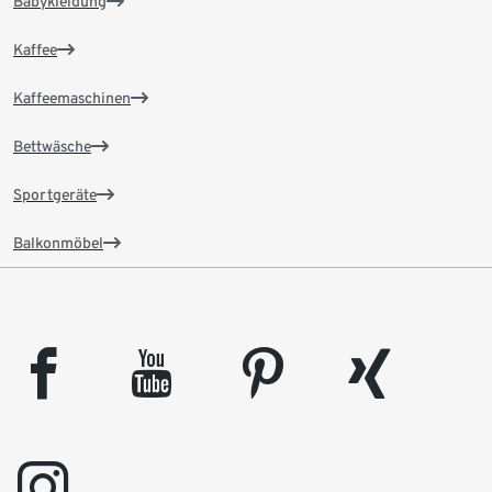
Babykleidung
Kaffee
Kaffeemaschinen
Bettwäsche
Sportgeräte
Balkonmöbel
facebook
youtube
pinterest
xing
instagram