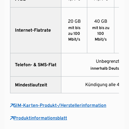
20 GB
40 GB
80 
mit bis
mit bis zu
mit 
Internet-Flatrate
zu 100
100
zu 
Mbit/s
Mbit/s
Mbi
Unbegrenzt Min
Telefon- & SMS-Flat
innerhalb Deutschlan
Kündigung alle 4 Wo
Mindestlaufzeit
SIM-Karten-Produkt-/Herstellerinformation
Produktinformationsblatt