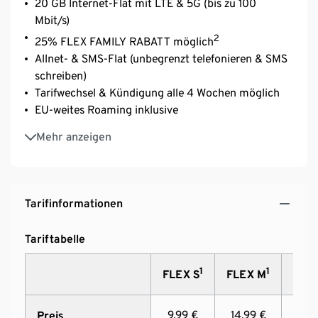
20 GB Internet-Flat mit LTE & 5G (bis zu 100
Mbit/s)
2
25% FLEX FAMILY RABATT möglich
Allnet- & SMS-Flat (unbegrenzt telefonieren & SMS
schreiben)
Tarifwechsel & Kündigung alle 4 Wochen möglich
EU-weites Roaming inklusive
Ohne Anschlussgebühr
Mehr anzeigen
Smartphone-Tarif inkl. SIM-Karte von Tchibo
MOBIL
Tarifinformationen
Tariftabelle
1
1
FLEX S
FLEX M
FLEX
9,99 €
14,99 €
19,9
Preis