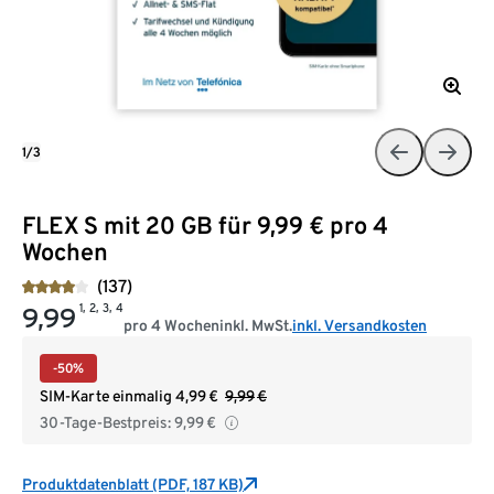
1/3
FLEX S mit 20 GB für 9,99 € pro 4
Wochen
(137)
1, 2, 3, 4
9,99
pro 4 Wochen
inkl. MwSt.
inkl. Versandkosten
-50%
SIM-Karte einmalig
4,99
€
9,99
€
30-Tage-Bestpreis:
9,99
€
Produktdatenblatt (PDF, 187 KB)