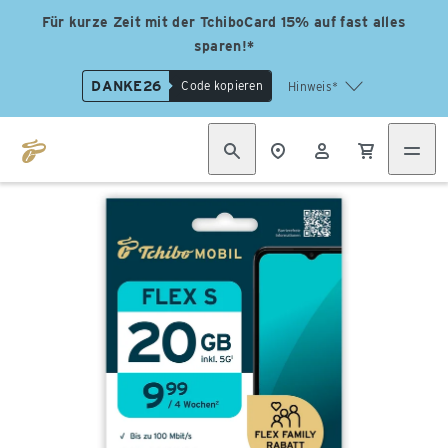
Für kurze Zeit mit der TchiboCard 15% auf fast alles
sparen!*
DANKE26
Code kopieren
Hinweis*