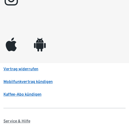
appleinc
android
Vertrag widerrufen
Mobilfunkvertrag kündigen
Kaffee-Abo kündigen
Service & Hilfe