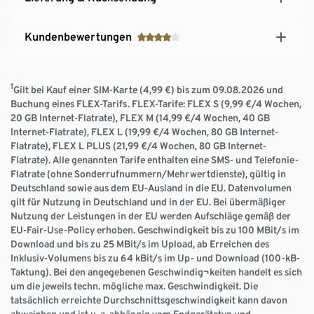
Kundenbewertungen
1
Gilt bei Kauf einer SIM-Karte (4,99 €) bis zum 09.08.2026 und
Buchung eines FLEX-Tarifs. FLEX-Tarife: FLEX S (9,99 €/4 Wochen,
20 GB Internet-Flatrate), FLEX M (14,99 €/4 Wochen, 40 GB
Internet-Flatrate), FLEX L (19,99 €/4 Wochen, 80 GB Internet-
Flatrate), FLEX L PLUS (21,99 €/4 Wochen, 80 GB Internet-
Flatrate). Alle genannten Tarife enthalten eine SMS- und Telefonie-
Flatrate (ohne Sonderrufnummern/Mehrwertdienste), gültig in
Deutschland sowie aus dem EU-Ausland in die EU. Datenvolumen
gilt für Nutzung in Deutschland und in der EU. Bei übermäßiger
Nutzung der Leistungen in der EU werden Aufschläge gemäß der
EU-Fair-Use-Policy erhoben. Geschwindigkeit bis zu 100 MBit/s im
Download und bis zu 25 MBit/s im Upload, ab Erreichen des
Inklusiv-Volumens bis zu 64 kBit/s im Up- und Download (100-kB-
Taktung). Bei den angegebenen Geschwindig¬keiten handelt es sich
um die jeweils techn. mögliche max. Geschwindigkeit. Die
tatsächlich erreichte Durchschnittsgeschwindigkeit kann davon
abweichen und ist u. a. abhängig vom Endgerätetyp und