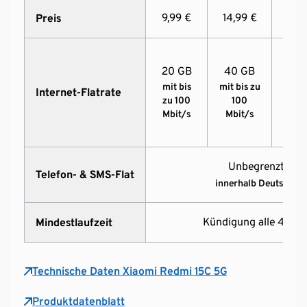
9,99 €
14,99 €
19,9
Preis
20 GB
40 GB
80 
mit bis
mit bis zu
mit 
Internet-Flatrate
zu 100
100
zu 
Mbit/s
Mbit/s
Mbi
Unbegrenzt Min
Telefon- & SMS-Flat
innerhalb Deutschlan
Kündigung alle 4 Wo
Mindestlaufzeit
Technische Daten Xiaomi Redmi 15C 5G
Produktdatenblatt