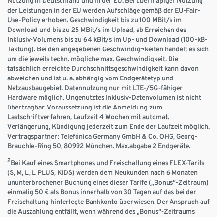
Nutzung in Deutschland und in der EU. Bei übermäßiger Nutzung
der Leistungen in der EU werden Aufschläge gemäß der EU-Fair-
Use-Policy erhoben. Geschwindigkeit bis zu 100 MBit/s im
Download und bis zu 25 MBit/s im Upload, ab Erreichen des
Inklusiv-Volumens bis zu 64 kBit/s im Up- und Download (100-kB-
Taktung). Bei den angegebenen Geschwindig¬keiten handelt es sich
um die jeweils techn. mögliche max. Geschwindigkeit. Die
tatsächlich erreichte Durchschnittsgeschwindigkeit kann davon
abweichen und ist u. a. abhängig vom Endgerätetyp und
Netzausbaugebiet. Datennutzung nur mit LTE-/5G-fähiger
Hardware möglich. Ungenutztes Inklusiv-Datenvolumen ist nicht
übertragbar. Voraussetzung ist die Anmeldung zum
Lastschriftverfahren, Laufzeit 4 Wochen mit automat.
Verlängerung, Kündigung jederzeit zum Ende der Laufzeit möglich.
Vertragspartner: Telefónica Germany GmbH & Co. OHG, Georg-
Brauchle-Ring 50, 80992 München. Max.abgabe 2 Endgeräte.
2
Bei Kauf eines Smartphones und Freischaltung eines FLEX-Tarifs
(S, M, L, L PLUS, KIDS) werden dem Neukunden nach 6 Monaten
ununterbrochener Buchung eines dieser Tarife („Bonus“-Zeitraum)
einmalig 50 € als Bonus innerhalb von 30 Tagen auf das bei der
Freischaltung hinterlegte Bankkonto überwiesen. Der Anspruch auf
die Auszahlung entfällt, wenn während des „Bonus“-Zeitraums