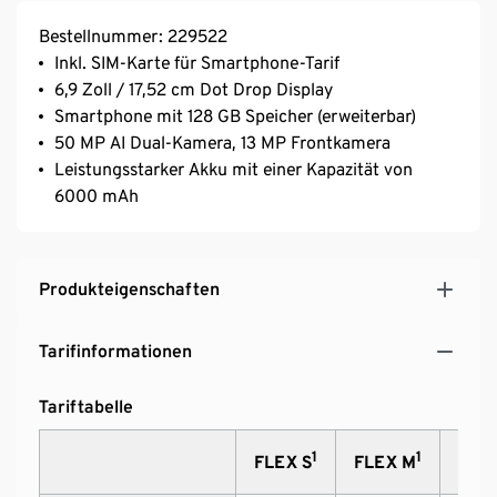
Bestellnummer: 229522
Inkl. SIM-Karte für Smartphone-Tarif
6,9 Zoll / 17,52 cm Dot Drop Display
Smartphone mit 128 GB Speicher (erweiterbar)
50 MP AI Dual-Kamera, 13 MP Frontkamera
Leistungsstarker Akku mit einer Kapazität von
6000 mAh
Produkteigenschaften
Tarifinformationen
Tariftabelle
1
1
FLEX S
FLEX M
FLEX