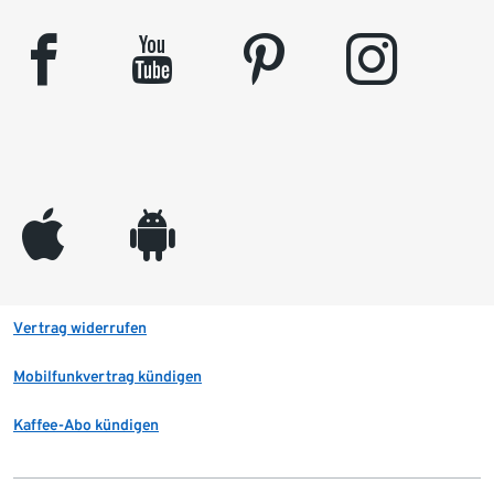
facebook
youtube
pinterest
instagram
appleinc
android
Vertrag widerrufen
Mobilfunkvertrag kündigen
Kaffee-Abo kündigen