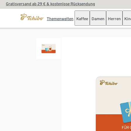
Gratisversand ab 29 € & kostenlose Rücksendung
Themenwelten
Kaffee
Damen
Herren
Kin