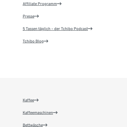
Affiliate Programm
Presse
5 Tassen täglich – der Tchibo Podcast
Tchibo Blog
Kaffee
Kaffeemaschinen
Bettwäsche