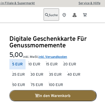
 in Filiale & Supermarkt
Service & Hilfe
Suche
Digitale Geschenkkarte Für
Genussmomemente
5,00
inkl. MwSt.
inkl. Versandkosten
5 EUR
10 EUR
15 EUR
20 EUR
25 EUR
30 EUR
35 EUR
40 EUR
50 EUR
75 EUR
100 EUR
In den Warenkorb