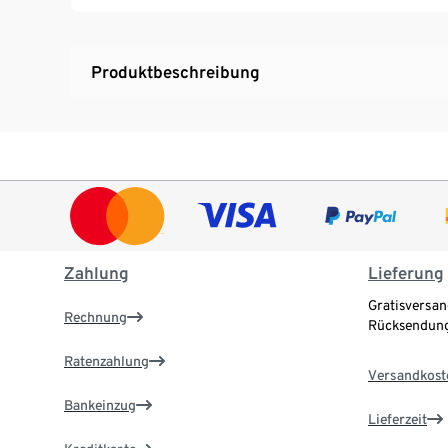
Geschenkkarte wird nach Eingang Ihrer Zahl
separaten E-Mail an die angegebene E-Mailad
Bitte beachten Sie, dass Sie online pro Best
Produktbeschreibung
Sofern sich bereits eine Geschenkkarte im Wa
Geschenkkarte überschrieben.
Mehr Infos zur Geschenkkarte finden Sie hi
Zahlung
Lieferung
Gratisversan
Rechnung
Rücksendung
Ratenzahlung
Versandkost
Bankeinzug
Lieferzeit