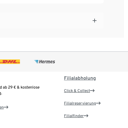
ung innerhalb von 45 Minuten mit einer
resse verschickt.
ellung nur eine Geschenkkarte kaufen können.
renkorb befindet, wird diese mit einer neuen
er: www.tchibo.de/geschenkkarte
Filialabholung
d ab 29 € & kostenlose
Click & Collect
.
Filialreservierung
en
Filialfinder