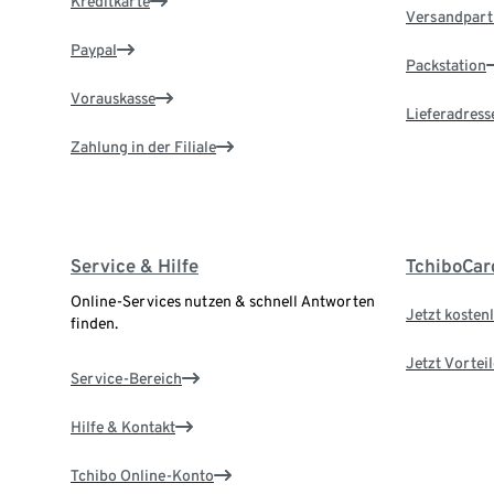
Kreditkarte
Versandpart
Paypal
Packstation
Vorauskasse
Lieferadress
Zahlung in der Filiale
Service & Hilfe
TchiboCar
Online-Services nutzen & schnell Antworten
Jetzt kostenl
finden.
Jetzt Vortei
Service-Bereich
Hilfe & Kontakt
Tchibo Online-Konto