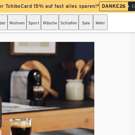
er TchiboCard 15% auf fast alles sparen!*
DANKE26
C
der
Wohnen
Sport
Wäsche
Schlafen
Sale
Mehr