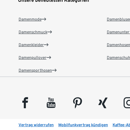
Damenmode
Damenbluse
Damenschmuck
Damenunter
Damenkleider
Damenhose
Damenpullover
Damenschuh
Damensporthosen
facebook
youtube
pinterest
xing
insta
Vertrag widerrufen
Mobilfunkvertrag kündigen
Kaffee-A