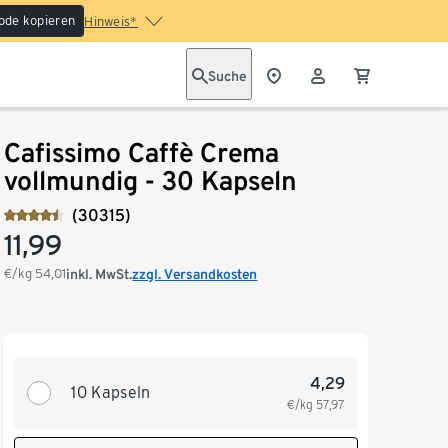
ode kopieren
Hinweis*
Suche
Cafissimo Caffè Crema
vollmundig - 30 Kapseln
(30315)
11,99
€/kg
54,01
inkl. MwSt.
zzgl. Versandkosten
4,29
10 Kapseln
€/kg
57,97