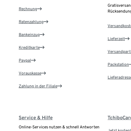
Gratisversan
Rechnung
Rücksendung
Ratenzahlung
Versandkost
Bankeinzug
Lieferzeit
Kreditkarte
Versandpart
Paypal
Packstation
Vorauskasse
Lieferadress
Zahlung in der Filiale
Service & Hilfe
TchiboCar
Online-Services nutzen & schnell Antworten
Jetzt kostenl