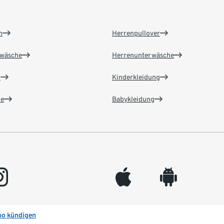
n
Herrenpullover
wäsche
Herrenunterwäsche
n
Kinderkleidung
e
Babykleidung
gram
appleinc
android
bo kündigen