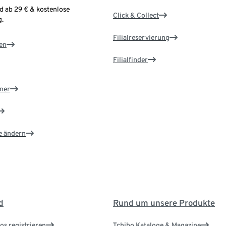
d ab 29 € & kostenlose
Click & Collect
.
Filialreservierung
en
Filialfinder
ner
e ändern
d
Rund um unsere Produkte
os registrieren
Tchibo Kataloge & Magazine