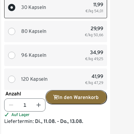
11,99
30 Kapseln
€/kg
54,01
29,99
80 Kapseln
€/kg
50,66
34,99
96 Kapseln
€/kg
49,25
41,99
120 Kapseln
€/kg
47,29
Anzahl
In den Warenkorb
Auf Lager
Liefertermin:
Di., 11.08. - Do., 13.08.