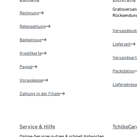
Gratisversan
Rechnung
Rücksendung
Ratenzahlung
Versandkost
Bankeinzug
Lieferzeit
Kreditkarte
Versandpart
Paypal
Packstation
Vorauskasse
Lieferadress
Zahlung in der Filiale
Service & Hilfe
TchiboCar
Online-Services nutzen & schnell Antworten