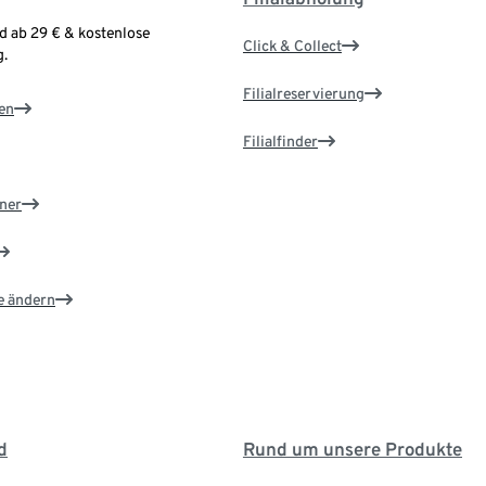
d ab 29 € & kostenlose
Click & Collect
.
Filialreservierung
en
Filialfinder
ner
e ändern
d
Rund um unsere Produkte