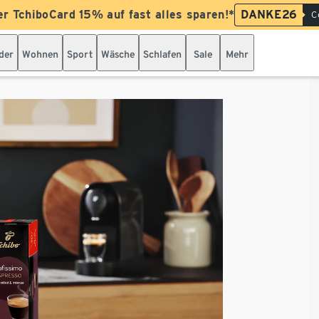
er TchiboCard 15% auf fast alles sparen!*
DANKE26
C
der
Wohnen
Sport
Wäsche
Schlafen
Sale
Mehr