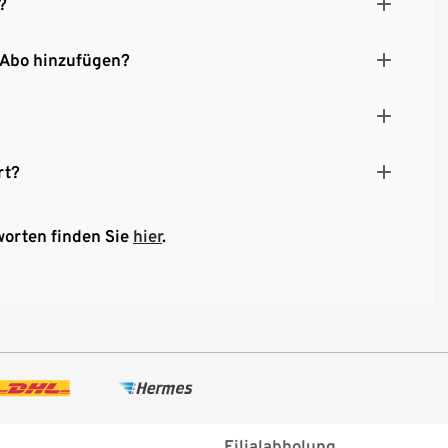
?
 Abo hinzufügen?
rt?
worten finden Sie
hier
.
Filialabholung