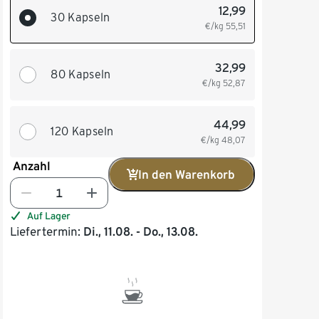
12,99
30 Kapseln
€/kg
55,51
32,99
80 Kapseln
€/kg
52,87
44,99
120 Kapseln
€/kg
48,07
Anzahl
In den Warenkorb
Auf Lager
Liefertermin:
Di., 11.08. - Do., 13.08.