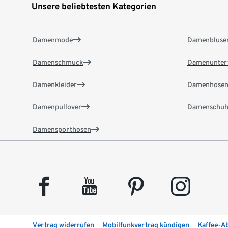
Unsere beliebtesten Kategorien
Damenmode
Damenbluse
Damenschmuck
Damenunter
Damenkleider
Damenhose
Damenpullover
Damenschuh
Damensporthosen
facebook
youtube
pinterest
instagram
Vertrag widerrufen
Mobilfunkvertrag kündigen
Kaffee-A