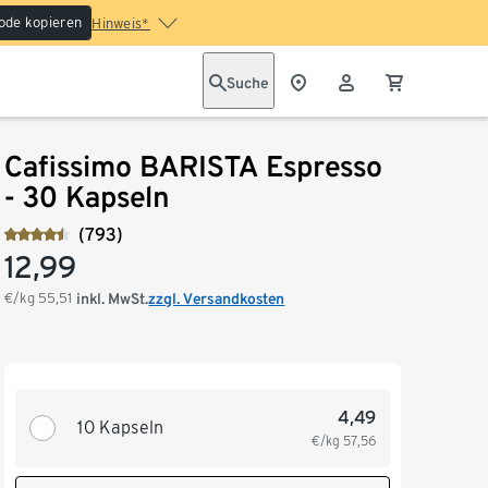
ode kopieren
Hinweis*
Suche
Cafissimo BARISTA Espresso
- 30 Kapseln
(793)
12,99
€/kg
55,51
inkl. MwSt.
zzgl. Versandkosten
4,49
10 Kapseln
€/kg
57,56