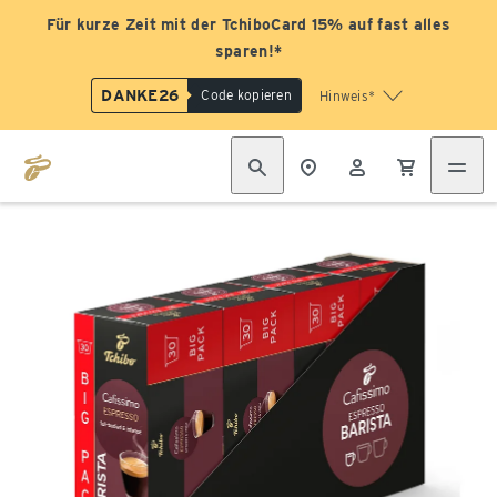
Für kurze Zeit mit der TchiboCard 15% auf fast alles
sparen!*
DANKE26
Code kopieren
Hinweis*