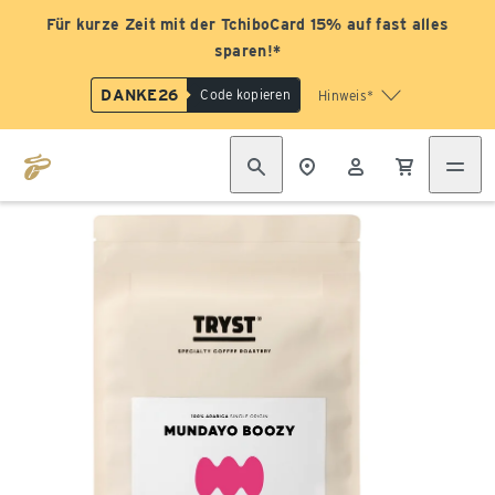
Für kurze Zeit mit der TchiboCard 15% auf fast alles
sparen!*
DANKE26
Code kopieren
Hinweis*