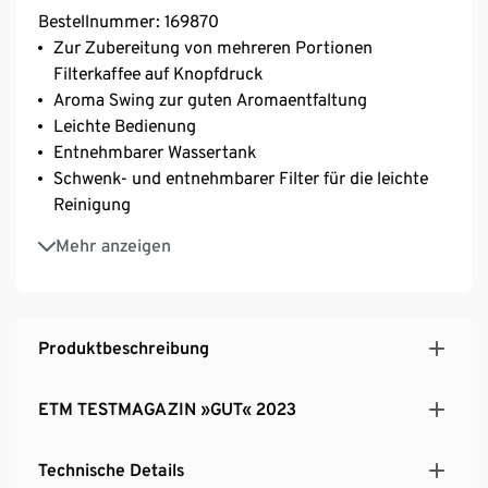
Bestellnummer: 169870
Zur Zubereitung von mehreren Portionen
Filterkaffee auf Knopfdruck
Aroma Swing zur guten Aromaentfaltung
Leichte Bedienung
Entnehmbarer Wassertank
Schwenk- und entnehmbarer Filter für die leichte
Reinigung
Dosierhilfe auf Wassertank dank mitgeliefertem Lot
Mehr anzeigen
1,25 l Glaskaraffe für mindestens 10 Tassen
Passt perfekt unter Oberschränke
Produktbeschreibung
ETM TESTMAGAZIN »GUT« 2023
Technische Details