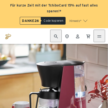
Für kurze Zeit mit der TchiboCard 15% auf fast alles
sparen!*
DANKE26
Code kopieren
Hinweis*