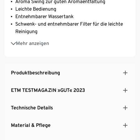
Aroma Swing zur guten Aromaentfaltung
Leichte Bedienung
Entnehmbarer Wassertank
Schwenk- und entnehmbarer Filter für die leichte
Reinigung
Dosierhilfe auf Wassertank dank mitgeliefertem Lot
Mehr anzeigen
1,25 l Glaskaraffe für mindestens 10 Tassen
Passt perfekt unter Oberschränke
Produktbeschreibung
ETM TESTMAGAZIN »GUT« 2023
Technische Details
Material & Pflege