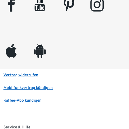
facebook
youtube
pinterest
instagram
appleinc
android
Vertrag widerrufen
Mobilfunkvertrag kündigen
Kaffee-Abo kündigen
Service & Hilfe