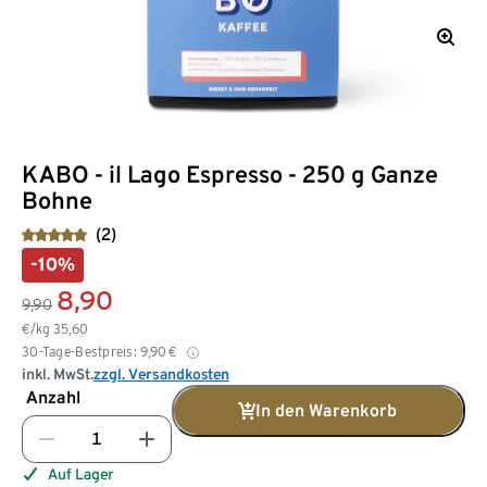
KABO - il Lago Espresso - 250 g Ganze
Bohne
(2)
-10%
8,90
9,90
€/kg
35,60
30-Tage-Bestpreis:
9,90
€
inkl. MwSt.
zzgl. Versandkosten
Anzahl
In den Warenkorb
Auf Lager