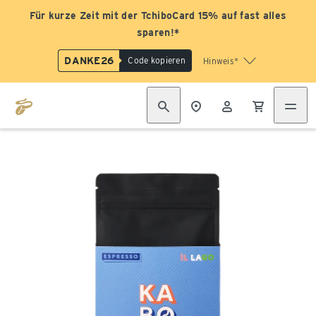
Für kurze Zeit mit der TchiboCard 15% auf fast alles
sparen!*
DANKE26
Code kopieren
Hinweis*