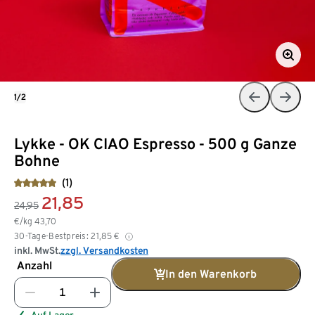
1/2
Lykke - OK CIAO Espresso - 500 g Ganze
Bohne
(1)
21,85
24,95
€/kg
43,70
30-Tage-Bestpreis:
21,85
€
inkl. MwSt.
zzgl. Versandkosten
Anzahl
In den Warenkorb
Auf Lager