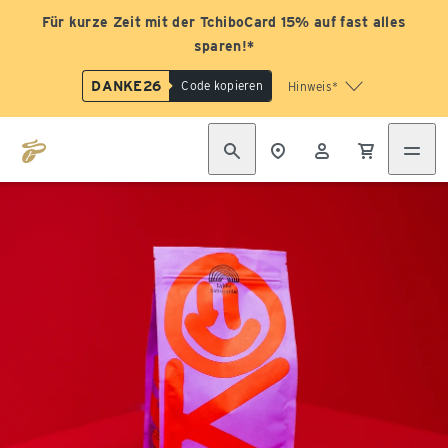
Für kurze Zeit mit der TchiboCard 15% auf fast alles
sparen!*
DANKE26
Code kopieren
Hinweis*