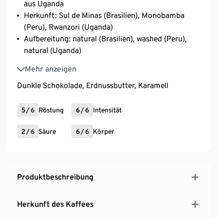
aus Uganda
Herkunft: Sul de Minas (Brasilien), Monobamba
(Peru), Rwanzori (Uganda)
Aufbereitung: natural (Brasilien), washed (Peru),
natural (Uganda)
Varietät: Catucaí (Brasilien), Caturra & Typica
Mehr anzeigen
(Peru)
Dunkle Schokolade, Erdnussbutter, Karamell
5
/
6
Röstung
6
/
6
Intensität
2
/
6
Säure
6
/
6
Körper
Produktbeschreibung
Herkunft des Kaffees