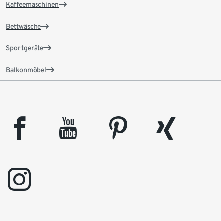
Kaffeemaschinen
Bettwäsche
Sportgeräte
Balkonmöbel
facebook
youtube
pinterest
xing
instagram