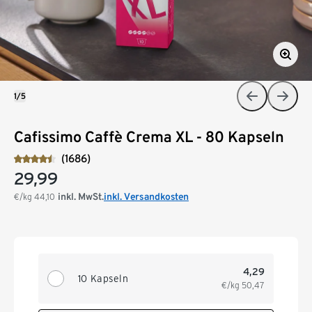
1/5
Cafissimo Caffè Crema XL - 80 Kapseln
(1686)
29,99
inkl. MwSt.
inkl. Versandkosten
€/kg
44,10
4,29
10 Kapseln
€/kg
50,47