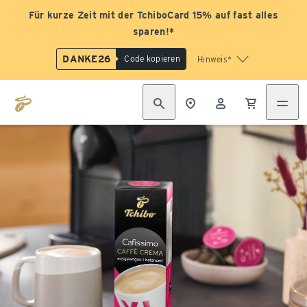
Für kurze Zeit mit der TchiboCard 15% auf fast alles
sparen!*
DANKE26
Code kopieren
Hinweis*