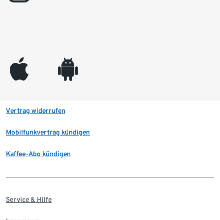
appleinc
android
Vertrag widerrufen
Mobilfunkvertrag kündigen
Kaffee-Abo kündigen
Service & Hilfe