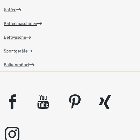
Kaffee
Kaffeemaschinen
Bettwäsche
Sportgeräte
Balkonmöbel
facebook
youtube
pinterest
xing
instagram