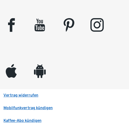
facebook
youtube
pinterest
instagram
appleinc
android
Vertrag widerrufen
Mobilfunkvertrag kündigen
Kaffee-Abo kündigen