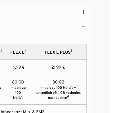
1
1
1
M
FLEX L
FLEX L PLUS
€
19,99 €
21,99 €
80 GB
80 GB
u
mit bis zu
mit bis zu 100 Mbit/s +
100
unendlich oft 1 GB kostenlos
4
Mbit/s
nachbuchen
Unbegrenzt Min. & SMS