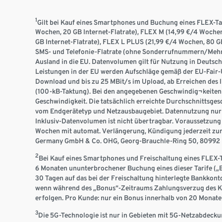
1
Gilt bei Kauf eines Smartphones und Buchung eines FLEX-Tari
Wochen, 20 GB Internet-Flatrate), FLEX M (14,99 €/4 Wochen
GB Internet-Flatrate), FLEX L PLUS (21,99 €/4 Wochen, 80 GB 
SMS- und Telefonie-Flatrate (ohne Sonderrufnummern/Mehrw
Ausland in die EU. Datenvolumen gilt für Nutzung in Deutsc
Leistungen in der EU werden Aufschläge gemäß der EU-Fair-U
Download und bis zu 25 MBit/s im Upload, ab Erreichen des 
(100-kB-Taktung). Bei den angegebenen Geschwindig¬keiten h
Geschwindigkeit. Die tatsächlich erreichte Durchschnittsges
vom Endgerätetyp und Netzausbaugebiet. Datennutzung nur
Inklusiv-Datenvolumen ist nicht übertragbar. Voraussetzung 
Wochen mit automat. Verlängerung, Kündigung jederzeit zum
Germany GmbH & Co. OHG, Georg-Brauchle-Ring 50, 80992 
2
Bei Kauf eines Smartphones und Freischaltung eines FLEX-
6 Monaten ununterbrochener Buchung eines dieser Tarife („
30 Tagen auf das bei der Freischaltung hinterlegte Bankkont
wenn während des „Bonus“-Zeitraums Zahlungsverzug des Kun
erfolgen. Pro Kunde: nur ein Bonus innerhalb von 20 Monate
3
Die 5G-Technologie ist nur in Gebieten mit 5G-Netzabdecku