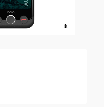
ng für mehr Sicherheit
sor (MediaTek G85)