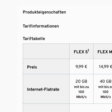
Produkteigenschaften
Tarifinformationen
Tariftabelle
1
FLEX S
FLEX 
9,99 €
14,99 
Preis
20 GB
40 GB
mit bis zu
mit bis z
Internet-Flatrate
100
100
Mbit/s
Mbit/s