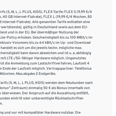
fs (S, M, L, L PLUS, KIDS). FLEX-Tarife: FLEX S (9,99 €/4
, 40 GB Internet-Flatrate), FLEX L (19,99 €/4 Wochen, 80
Internet-Flatrate). Alle genannten Tarife enthalten eine
ertdienste), gültig in Deutschland sowie aus dem EU-
hland und in der EU. Bei übermäßiger Nutzung der
se-Policy erhoben. Geschwindigkeit bis zu 100 MBit/s im
Inklusiv-Volumens bis zu 64 kBit/s im Up- und Download
andelt es sich um die jeweils techn. mögliche max.
chwindigkeit kann davon abweichen und ist u. a. abhängig
 mit LTE-/5G-fähiger Hardware möglich. Ungenutztes
ist die Anmeldung zum Lastschriftverfahren, Laufzeit 4
 Ende der Laufzeit möglich. Vertragspartner: Telefónica
München. Max.abgabe 2 Endgeräte.
Tarifs (S, M, L, L PLUS, KIDS) werden dem Neukunden nach
Bonus“-Zeitraum) einmalig 50 € als Bonus innerhalb von
o überwiesen. Der Anspruch auf die Auszahlung entfällt,
den eintritt oder unberechtigte Rücklastschriften
n.
ng und nur mit kompatibler Hardware nutzbar. Die