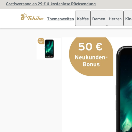
Gratisversand ab 29 € & kostenlose Rücksendung
Themenwelten
Kaffee
Damen
Herren
Kin