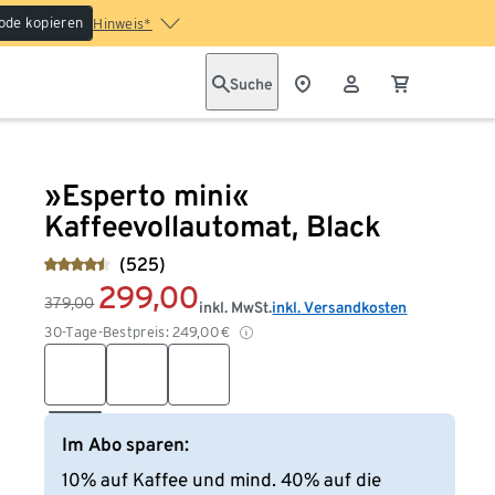
ode kopieren
Hinweis*
Suche
»Esperto mini«
Kaffeevollautomat, Black
(525)
299,00
379,00
inkl. MwSt.
inkl. Versandkosten
30-Tage-Bestpreis:
249,00
€
Im Abo sparen:
10% auf Kaffee und mind. 40% auf die