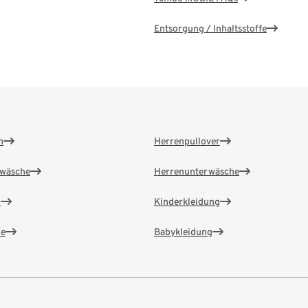
Entsorgung / Inhaltsstoffe
n
Herrenpullover
wäsche
Herrenunterwäsche
n
Kinderkleidung
e
Babykleidung