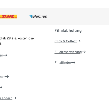
Filialabholung
d ab 29 € & kostenlose
Click & Collect
.
Filialreservierung
en
Filialfinder
ner
e ändern