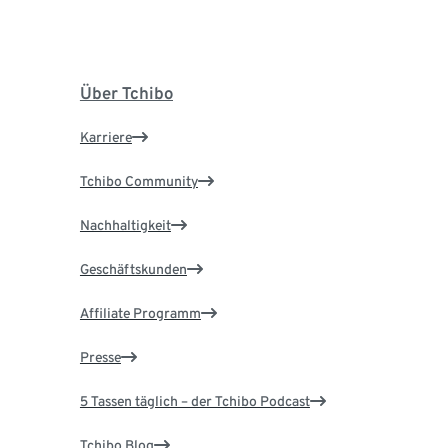
Über Tchibo
Karriere
Tchibo Community
Nachhaltigkeit
Geschäftskunden
Affiliate Programm
Presse
5 Tassen täglich – der Tchibo Podcast
Tchibo Blog