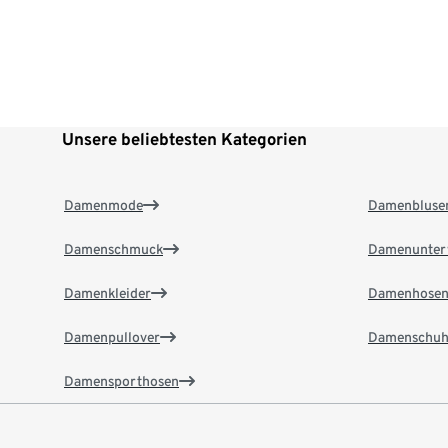
Unsere beliebtesten Kategorien
Damenmode
Damenbluse
Damenschmuck
Damenunter
Damenkleider
Damenhose
Damenpullover
Damenschuh
Damensporthosen