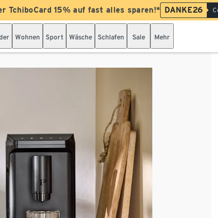
er TchiboCard 15% auf fast alles sparen!*
DANKE26
C
der
Wohnen
Sport
Wäsche
Schlafen
Sale
Mehr