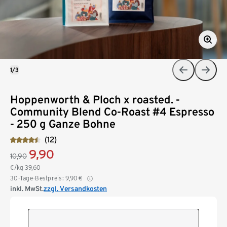
1/3
Hoppenworth & Ploch x roasted. -
Community Blend Co-Roast #4 Espresso
- 250 g Ganze Bohne
(12)
9,90
10,90
€/kg
39,60
30-Tage-Bestpreis:
9,90
€
inkl. MwSt.
zzgl. Versandkosten