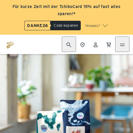
Für kurze Zeit mit der TchiboCard 15% auf fast alles
sparen!*
DANKE26
Code kopieren
Hinweis*