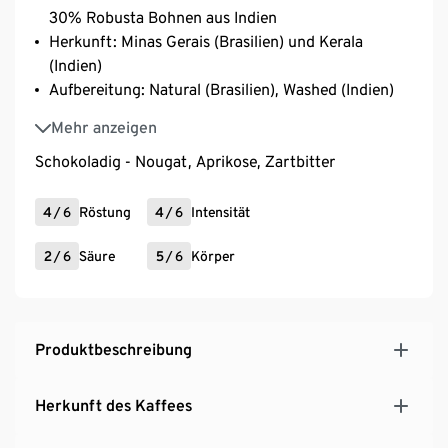
30% Robusta Bohnen aus Indien
Herkunft: Minas Gerais (Brasilien) und Kerala
(Indien)
Aufbereitung: Natural (Brasilien), Washed (Indien)
Varietät: Mundo Novo, Catuai, Bourbon (Brasilien)
Mehr anzeigen
und S795, SLN 9, Kent, Catimor (Indien)
Schokoladig - Nougat, Aprikose, Zartbitter
4
/
6
Röstung
4
/
6
Intensität
2
/
6
Säure
5
/
6
Körper
Produktbeschreibung
Herkunft des Kaffees