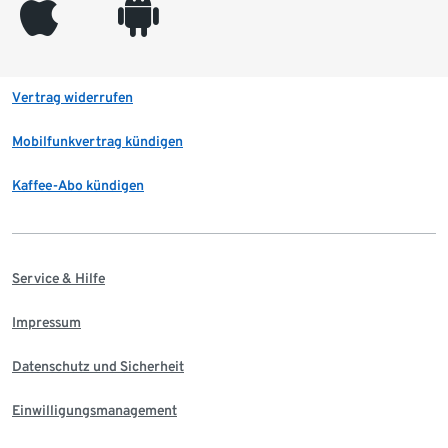
appleinc
android
Vertrag widerrufen
Mobilfunkvertrag kündigen
Kaffee-Abo kündigen
Service & Hilfe
Impressum
Datenschutz und Sicherheit
Einwilligungsmanagement