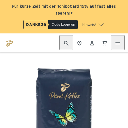
Für kurze Zeit mit der TchiboCard 15% auf fast alles
sparen!*
DANKE26
Code kopieren
Hinweis*