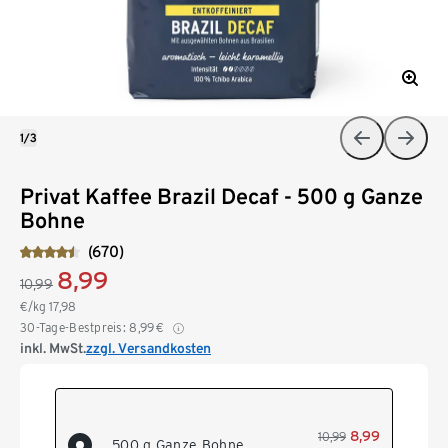
1/3
Privat Kaffee Brazil Decaf - 500 g Ganze
Bohne
(670)
8,99
10,99
€/kg
17,98
30-Tage-Bestpreis:
8,99
€
inkl. MwSt.
zzgl. Versandkosten
8,99
10,99
500 g Ganze Bohne