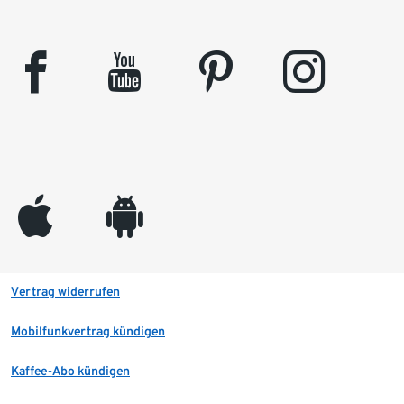
facebook
youtube
pinterest
instagram
appleinc
android
Vertrag widerrufen
Mobilfunkvertrag kündigen
Kaffee-Abo kündigen