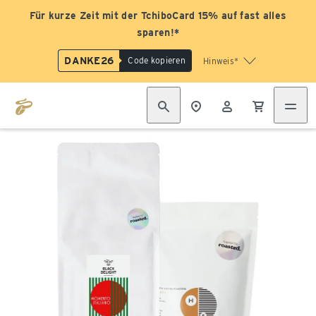
Für kurze Zeit mit der TchiboCard 15% auf fast alles
sparen!*
DANKE26
Code kopieren
Hinweis*