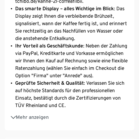
tchibo.de/kanne-2l-coffeafilbii.
Das smarte Display – alles Wichtige im Blick
: Das
Display zeigt Ihnen die verbleibende Brühzeit,
signalisiert, wann der Kaffee fertig ist, und erinnert
Sie rechtzeitig an das Nachfüllen von Wasser oder
die anstehende Entkalkung.
Ihr Vorteil als Geschäftskunde
: Neben der Zahlung
via PayPal, Kreditkarte und Vorkasse ermöglichen
wir Ihnen den Kauf auf Rechnung sowie eine flexible
Ratenzahlung (wählen Sie einfach im Checkout die
Option "Firma" unter "Anrede" aus).
Geprüfte Sicherheit & Qualität
: Verlassen Sie sich
auf höchste Standards für den professionellen
Einsatz, bestätigt durch die Zertifizierungen von
TÜV Rheinland und CE.
Kompaktes & preisgekröntes Design
: Mit ihrem
Mehr anzeigen
schlanken Design passt die Maschine unter jeden
Standard-Küchenhängeschrank. Die hochwertige
Verarbeitung mit Aluminium wurde mit dem