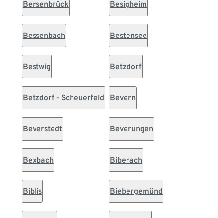
Bersenbrück
Besigheim
Bessenbach
Bestensee
Bestwig
Betzdorf
Betzdorf - Scheuerfeld
Bevern
Beverstedt
Beverungen
Bexbach
Biberach
Biblis
Biebergemünd