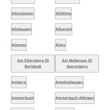
Altomünster
Altötting
Altshausen
Altusried
Alzenau
Alzey
Am Ettersberg Ot
Am Mellensee Ot
Berlstedt
Sperenberg
Amberg
Amelinghausen
Ammerbuch
Ammerbuch-Altingen