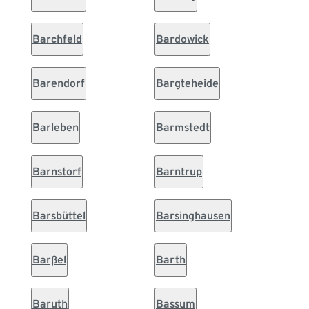
Barchfeld
Bardowick
Barendorf
Bargteheide
Barleben
Barmstedt
Barnstorf
Barntrup
Barsbüttel
Barsinghausen
Barßel
Barth
Baruth
Bassum