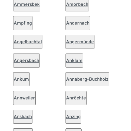
Ammersbek
Amorbach
Ampfing
Andernach
Angelbachtal
Angermünde
Angersbach
Anklam
Ankum
Annaberg-Buchholz
Annweiler
Anröchte
Ansbach
Anzing