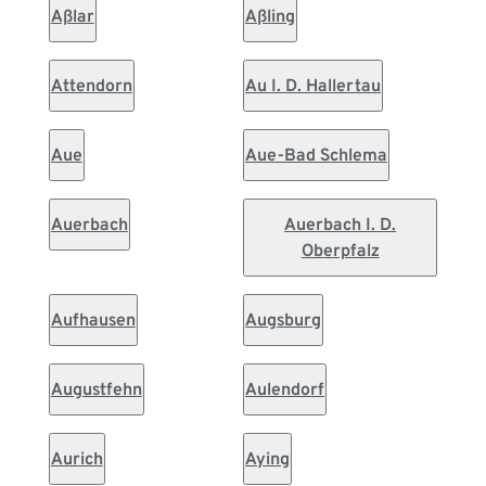
Aßlar
Aßling
Attendorn
Au I. D. Hallertau
Aue
Aue-Bad Schlema
Auerbach
Auerbach I. D.
Oberpfalz
Aufhausen
Augsburg
Augustfehn
Aulendorf
Aurich
Aying