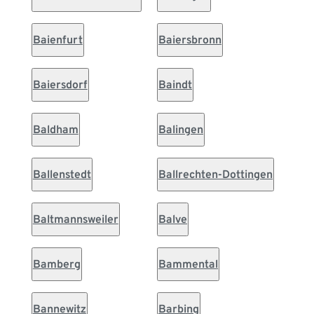
Baienfurt
Baiersbronn
Baiersdorf
Baindt
Baldham
Balingen
Ballenstedt
Ballrechten-Dottingen
Baltmannsweiler
Balve
Bamberg
Bammental
Bannewitz
Barbing