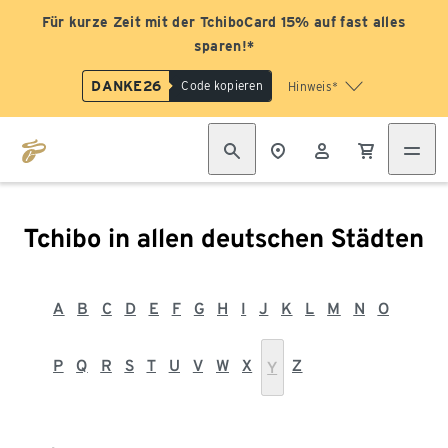
Für kurze Zeit mit der TchiboCard 15% auf fast alles
sparen!*
DANKE26
Code kopieren
Hinweis*
Tchibo in allen deutschen Städten
A
B
C
D
E
F
G
H
I
J
K
L
M
N
O
P
Q
R
S
T
U
V
W
X
Z
Y