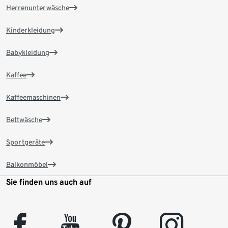
Herrenunterwäsche
Kinderkleidung
Babykleidung
Kaffee
Kaffeemaschinen
Bettwäsche
Sportgeräte
Balkonmöbel
Sie finden uns auch auf
facebook
youtube
pinterest
instagram