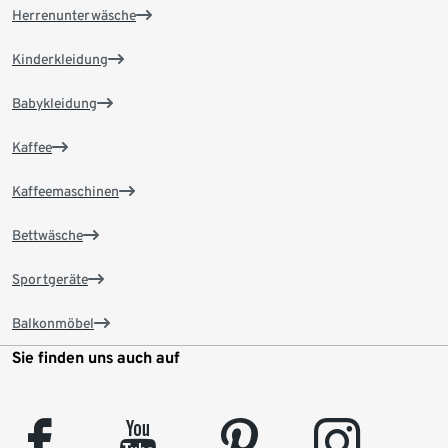
Herrenunterwäsche
Kinderkleidung
Babykleidung
Kaffee
Kaffeemaschinen
Bettwäsche
Sportgeräte
Balkonmöbel
Sie finden uns auch auf
facebook
youtube
pinterest
instagram