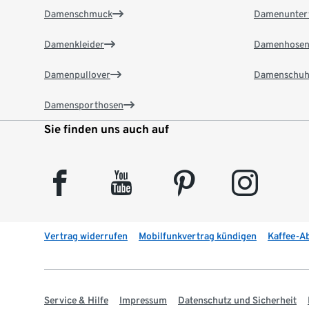
Damenschmuck
Damenunter
Damenkleider
Damenhose
Damenpullover
Damenschuh
Damensporthosen
Sie finden uns auch auf
facebook
youtube
pinterest
instagram
Vertrag widerrufen
Mobilfunkvertrag kündigen
Kaffee-A
Service & Hilfe
Impressum
Datenschutz und Sicherheit