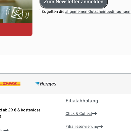
Zum Newsletter anmelden
¹ Es gelten die
allgemeinen Gutscheinbedingungen
Filialabholung
d ab 29 € & kostenlose
Click & Collect
.
Filialreservierung
en