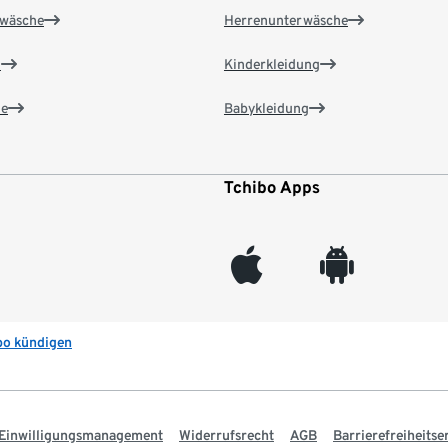
wäsche
Herrenunterwäsche
n
Kinderkleidung
e
Babykleidung
Tchibo Apps
appleinc
android
bo kündigen
Einwilligungsmanagement
Widerrufsrecht
AGB
Barrierefreiheitse