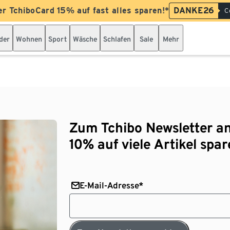
er TchiboCard 15% auf fast alles sparen!*
DANKE26
C
der
Wohnen
Sport
Wäsche
Schlafen
Sale
Mehr
Zum Tchibo Newsletter a
10% auf viele Artikel spar
E-Mail-Adresse*