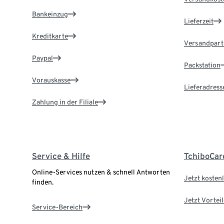
Bankeinzug
Lieferzeit
Kreditkarte
Versandpart
Paypal
Packstation
Vorauskasse
Lieferadress
Zahlung in der Filiale
Service & Hilfe
TchiboCar
Online-Services nutzen & schnell Antworten
Jetzt kostenl
finden.
Jetzt Vortei
Service-Bereich