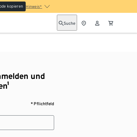
ode kopieren
Hinweis*
Suche
nmelden und
en¹
* Pflichtfeld