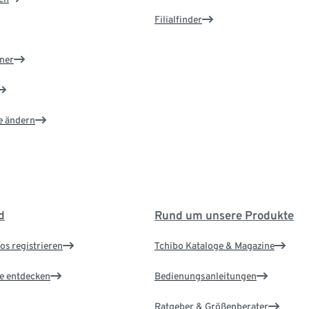
Filialfinder
ner
e ändern
d
Rund um unsere Produkte
os registrieren
Tchibo Kataloge & Magazine
le entdecken
Bedienungsanleitungen
Ratgeber & Größenberater