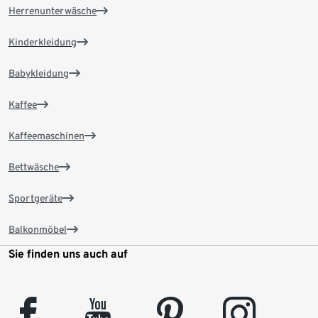
Herrenunterwäsche
Kinderkleidung
Babykleidung
Kaffee
Kaffeemaschinen
Bettwäsche
Sportgeräte
Balkonmöbel
Sie finden uns auch auf
facebook
youtube
pinterest
instagram