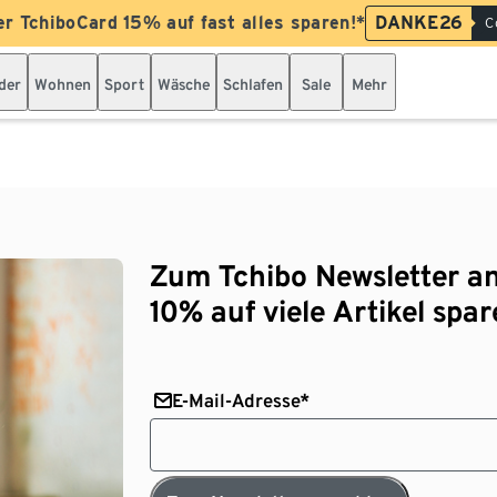
er TchiboCard 15% auf fast alles sparen!*
DANKE26
C
der
Wohnen
Sport
Wäsche
Schlafen
Sale
Mehr
Zum Tchibo Newsletter a
10% auf viele Artikel spar
E-Mail-Adresse*