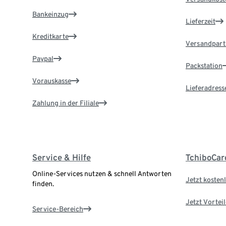
Bankeinzug
Lieferzeit
Kreditkarte
Versandpart
Paypal
Packstation
Vorauskasse
Lieferadress
Zahlung in der Filiale
Service & Hilfe
TchiboCar
Online-Services nutzen & schnell Antworten
Jetzt kostenl
finden.
Jetzt Vortei
Service-Bereich