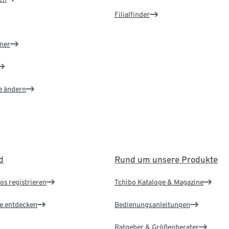
Filialfinder
ner
e ändern
d
Rund um unsere Produkte
os registrieren
Tchibo Kataloge & Magazine
le entdecken
Bedienungsanleitungen
Ratgeber & Größenberater