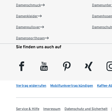
Damenschmuck
Damenunter
Damenkleider
Damenhose
Damenpullover
Damenschuh
Damensporthosen
Sie finden uns auch auf
facebook
youtube
pinterest
xing
insta
Vertrag widerrufen
Mobilfunkvertrag kündigen
Kaffee-A
Service & Hilfe
Impressum
Datenschutz und Sicherheit