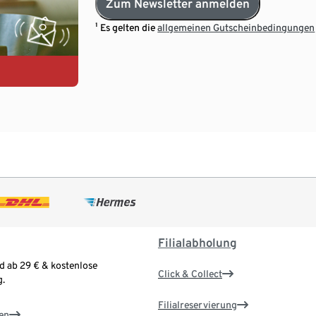
Zum Newsletter anmelden
¹ Es gelten die
allgemeinen Gutscheinbedingungen
Filialabholung
d ab 29 € & kostenlose
Click & Collect
.
Filialreservierung
en