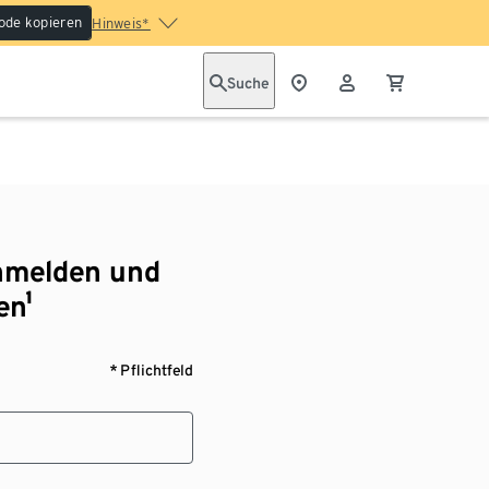
ode kopieren
Hinweis*
Suche
nmelden und
en¹
* Pflichtfeld