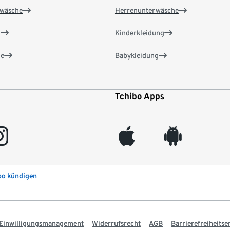
wäsche
Herrenunterwäsche
n
Kinderkleidung
e
Babykleidung
Tchibo Apps
gram
appleinc
android
bo kündigen
Einwilligungsmanagement
Widerrufsrecht
AGB
Barrierefreiheitse