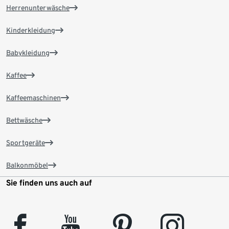
Herrenunterwäsche
Kinderkleidung
Babykleidung
Kaffee
Kaffeemaschinen
Bettwäsche
Sportgeräte
Balkonmöbel
Sie finden uns auch auf
facebook
youtube
pinterest
instagram