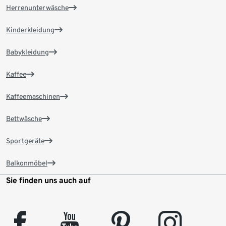
Herrenunterwäsche
Kinderkleidung
Babykleidung
Kaffee
Kaffeemaschinen
Bettwäsche
Sportgeräte
Balkonmöbel
Sie finden uns auch auf
facebook
youtube
pinterest
instagram