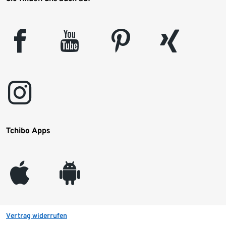
facebook
youtube
pinterest
xing
instagram
Tchibo Apps
appleinc
android
Vertrag widerrufen