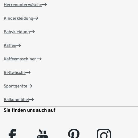
Herrenunterwäsche
Kinderkleidung
Babykleidung
Kaffee
Kaffeemaschinen
Bettwäsche
Sportgeräte
Balkonmöbel
Sie finden uns auch auf
facebook
youtube
pinterest
instagram