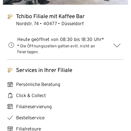
Tchibo Filiale mit Kaffee Bar
tchibo_logo
Nordstr. 74
40477
Düsseldorf
Heute geöffnet von 08:30 bis 18:30 Uhr*
* Die Öffnungszeiten gelten evtl. nicht an
Feiertagen.
Services in Ihrer Filiale
tchibo_logo
personal_services
Persönliche Beratung
click_collect
Click & Collect
click_reserve_store
Filialreservierung
checkmark
Bestellservice
store_return
Filialretoure