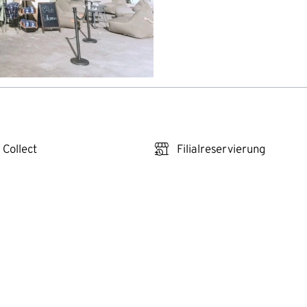
click_reserve_store
 Collect
Filialreservierung