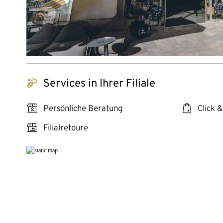
tchibo_logo
Services in Ihrer Filiale
personal_services
click_collect
Persönliche Beratung
Click &
store_return
Filialretoure