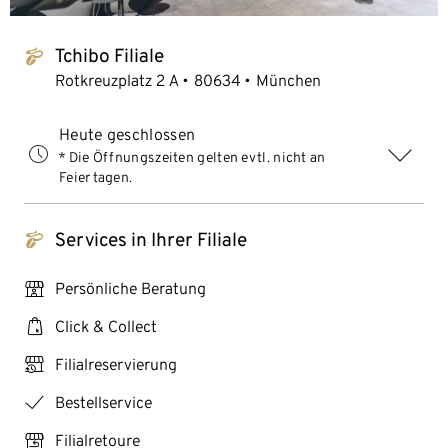
Tchibo Filiale
tchibo_logo
Rotkreuzplatz 2 A
80634
München
Heute geschlossen
* Die Öffnungszeiten gelten evtl. nicht an
Feiertagen.
Services in Ihrer Filiale
tchibo_logo
personal_services
Persönliche Beratung
click_collect
Click & Collect
click_reserve_store
Filialreservierung
checkmark
Bestellservice
store_return
Filialretoure