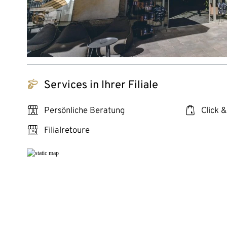
tchibo_logo
Services in Ihrer Filiale
personal_services
click_collect
Persönliche Beratung
Click &
store_return
Filialretoure