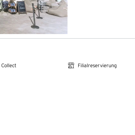
click_reserve_store
 Collect
Filialreservierung