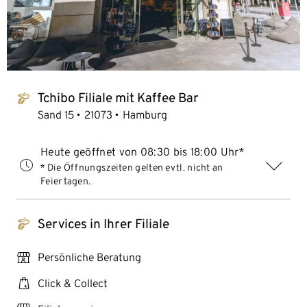
Tchibo Filiale mit Kaffee Bar
tchibo_logo
Sand 15
21073
Hamburg
Heute geöffnet von 08:30 bis 18:00 Uhr*
* Die Öffnungszeiten gelten evtl. nicht an
Feiertagen.
Services in Ihrer Filiale
tchibo_logo
personal_services
Persönliche Beratung
click_collect
Click & Collect