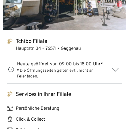
Tchibo Filiale
tchibo_logo
Hauptstr. 34
76571
Gaggenau
Heute geöffnet von 09:00 bis 18:00 Uhr*
* Die Öffnungszeiten gelten evtl. nicht an
Feiertagen.
Services in Ihrer Filiale
tchibo_logo
personal_services
Persönliche Beratung
click_collect
Click & Collect