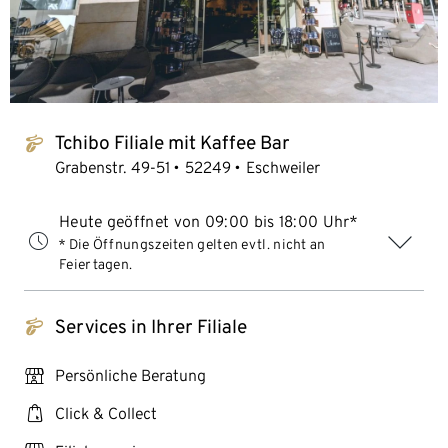
Tchibo Filiale mit Kaffee Bar
tchibo_logo
Grabenstr. 49-51
52249
Eschweiler
Heute geöffnet von 09:00 bis 18:00 Uhr*
* Die Öffnungszeiten gelten evtl. nicht an
Feiertagen.
Services in Ihrer Filiale
tchibo_logo
personal_services
Persönliche Beratung
click_collect
Click & Collect